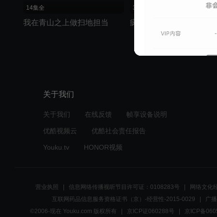
14集全
30集全
我在青山之上做扫地担当
疯狂办公室
关于我们
关于我们
在线反馈
帧享设备说明
优酷视频云
优酷社会责任报告
Youku.tv
HONOR视频
营业执照
信息网络传播视听节目许可证：0108283号
网络文化经
互联网药品信息服务资格证书（京）-经营性-2015-0029
广播
©2006-现在 Youku.com 版权所有
京ICP证060288号
京ICP备060