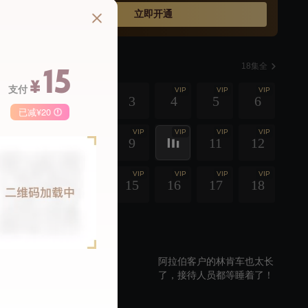
一事无成、却仍边逞强边自嘲勇往直前的自以为梦想家；
立即开通
来历神秘、只因天台临建办公室可坐瞰自然清景而勇入综
合机动部的职场菜鸟小乔——渴望独立却尚不知真独立为
何物、热情真诚却总Get不到重点的甜心小二货；将工作当
选集
副业、为考心理学博士自愿下放到清闲机动部的职场逃兵
18集全
15
昭君——为情所伤自觉看透世事、习惯毫不留情戳破真相
¥
支付
VIP
VIP
VIP
1
2
3
4
5
6
的外刚内柔大龄毒舌冷艳女；视职场如无物、逆来顺受安
已减¥20
于机动部现状的职场壁花二萌——天然呆自来萌、沉浸于
动漫世界、喜好制作各种无用途小发明的清秀痴情技术宅
VIP
VIP
VIP
VIP
VIP
VIP
季卡
月卡
7
8
9
11
12
播
男。 随着经理的强势乱入和小乔的“明珠暗投”，四个
逸出职场常规的异类，四个职场精英眼中的shability，四个
68
148
50
VIP
VIP
VIP
VIP
VIP
VIP
￥
￥
都市芸芸众生里的小人物，四个人生中所谓的失败者，四
13
14
15
16
17
18
个人类中的奇葩……就这样混搭在了一起，天雷勾动地
火，四个人四种不同的人生观、价值观、爱情观和个人怪
周边视频
异世界观相互碰撞，在经理要让“综合机动部脱胎换骨，从
龙套变王牌”的不靠谱梦想指挥下，撞出一曲初闻貌似不着
阿拉伯客户的林肯车也太长
调但不听绝对后悔的精彩旋律……
了，接待人员都等睡着了！