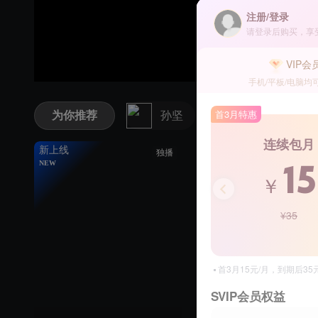
热剧抢先看
广告特权
注册/登录
请登录后购买，享
VIP会
手机/平板/电脑均
首3月特惠
为你推荐
孙坚
陈彦妃
连续包月
新上线
独播
NEW
15
￥
¥35
首3月15元/月，到期后3
SVIP会员权益