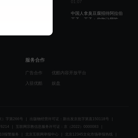
01:07
中国人拿臭豆腐招待阿拉伯
王子，王子：你敢让我吃
屎？
01:44
黄劳动误会小乔要表白，小
乔原来是强迫症犯了，结果
服务合作
尴尬
02:09
广告合作
优酷内容开放平台
阿拉伯客户为了学好普通
入驻优酷
娱盘
话，请了三个中文老师，后
来都走了
02:30
狗狗臭屎引发灵感，黄劳动
）字第266号
出版物经营许可证：新出发京批字第直150118号
想出选总监办法
6214
互联网宗教信息服务许可证：京（2022）0000083
10报警服务
北京互联网举报中心
北京12345文化市场举报热线