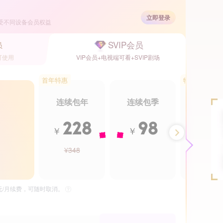
会员片库
流光HDR
极速下载
立即登录
受不同设备会员权益
SVIP会员
员
已是优酷VIP，
登录观看
>
可使用
VIP会员+电视端可看+SVIP剧场
首年特惠
特惠5.5折
韩云云
韩艺博
杨皓宇
连续包年
连续包季
年卡
豆瓣
VIP
独
8.0分
228
98
2
￥
￥
￥
¥348
¥488
5元/月续费，可随时取消。