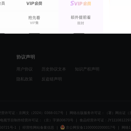
30集全
16集全
疯狂主播日记
万万没想到 第二季
协议声明
用户协议
历史协议文本
知识产权声明
隐私政策
反盗链声明
营许可证：京网文（2024）0368-017号
网络出版服务许可证：（署）网出证（京
电视节目制作经营许可证：（京）字第00670号
食品经营许可证：JY1110812297
50721号-1
经营性网站备案信息
京公网安备11000002000017号
网络1