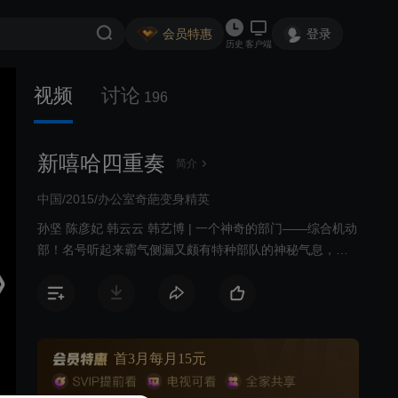
会员特惠
登录
历史
客户端
视频
讨论
196
新嘻哈四重奏
简介
中国/2015/办公室奇葩变身精英
孙坚 陈彦妃 韩云云 韩艺博 | 一个神奇的部门——综合机动
部！名号听起来霸气侧漏又颇有特种部队的神秘气息，实
则却和公司的主要业务没有一毛钱关系，只被安排派发文
件、更换厕纸、修锁送餐等非正常工作，打杂请上，顶锅
快来，正作用近乎为零……毫无压力也绝无希望的“职场坟
墓”，正常员工宁肯辞职也不愿被调入的“垃圾部门”。
四个比神奇部门更神奇的奇葩！通过一张麻将欠条突然空
首3月每月15元
降、挟“禽兽男友”之名意外乱入的便宜经理——奔三边缘还