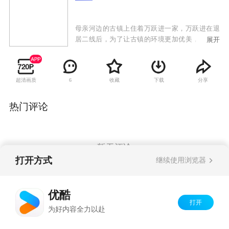
母亲河边的古镇上住着万跃进一家，万跃进在退
居二线后，为了让古镇的环境更加优美，承担起
展开
了县里下达的垃圾清洁工作，把比较轻松的植树
造林工作留给了年轻的书记马彦芳。万跃进勇于
面对各种困难，与书记马彦芳成功完成了县里“植
超清画质
收藏
下载
分享
6
树造林，清洁垃圾，保护母亲河，建设新农村”的
任务。古镇的环境经过大家的不懈努力，山更
绿、天更蓝、水更清。万家也在这一年喜事连
热门评论
连，儿子大婚、女儿出嫁，过着幸福的生活。
暂无评论
打开方式
继续使用浏览器
Copyright©
2026
优酷 youku.com
版权所有
优酷
京ICP备06050721号-1
打开
为好内容全力以赴