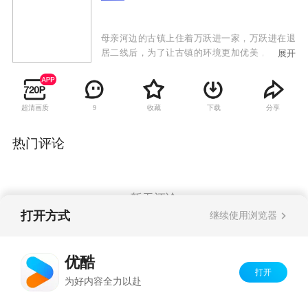
母亲河边的古镇上住着万跃进一家，万跃进在退
居二线后，为了让古镇的环境更加优美，承担起
展开
了县里下达的垃圾清洁工作，把比较轻松的植树
造林工作留给了年轻的书记马彦芳。万跃进勇于
面对各种困难，与书记马彦芳成功完成了县里“植
超清画质
收藏
下载
分享
9
树造林，清洁垃圾，保护母亲河，建设新农村”的
任务。古镇的环境经过大家的不懈努力，山更
绿、天更蓝、水更清。万家也在这一年喜事连
热门评论
连，儿子大婚、女儿出嫁，过着幸福的生活。
暂无评论
打开方式
继续使用浏览器
Copyright©
2026
优酷 youku.com
版权所有
优酷
京ICP备06050721号-1
打开
为好内容全力以赴