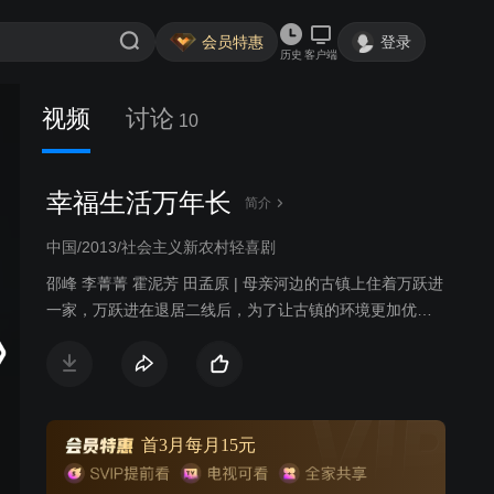
会员特惠
登录
历史
客户端
视频
讨论
10
幸福生活万年长
简介
中国/2013/社会主义新农村轻喜剧
邵峰 李菁菁 霍泥芳 田孟原 | 母亲河边的古镇上住着万跃进
一家，万跃进在退居二线后，为了让古镇的环境更加优
美，承担起了县里下达的垃圾清洁工作，把比较轻松的植
树造林工作留给了年轻的书记马彦芳。万跃进勇于面对各
种困难，与书记马彦芳成功完成了县里“植树造林，清洁垃
圾，保护母亲河，建设新农村”的任务。古镇的环境经过大
家的不懈努力，山更绿、天更蓝、水更清。万家也在这一
首3月每月15元
年喜事连连，儿子大婚、女儿出嫁，过着幸福的生活。