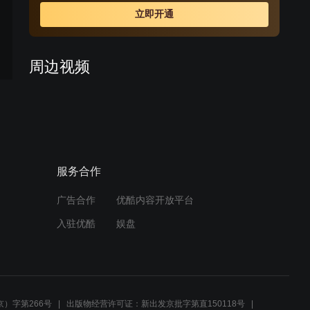
立即开通
周边视频
俩男人到饭店吃饭，看上人
家老板娘
01:36
服务合作
幸福生活万年长：邵峰全家
上演小品，全村爆笑
广告合作
优酷内容开放平台
03:00
入驻优酷
娱盘
老公不回家做功课, 媳妇晚
上请了”家教“
01:29
）字第266号
出版物经营许可证：新出发京批字第直150118号