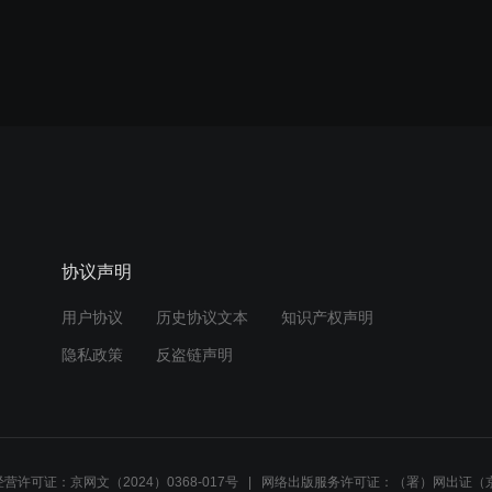
协议声明
用户协议
历史协议文本
知识产权声明
隐私政策
反盗链声明
营许可证：京网文（2024）0368-017号
网络出版服务许可证：（署）网出证（京