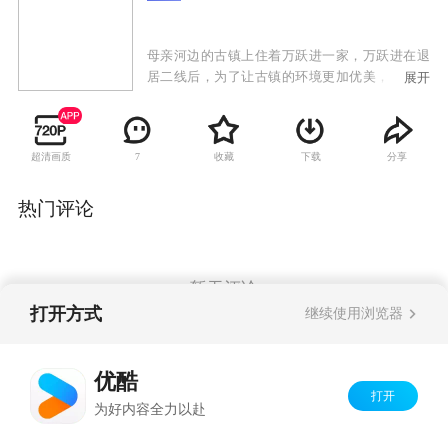
母亲河边的古镇上住着万跃进一家，万跃进在退
居二线后，为了让古镇的环境更加优美，承担起
展开
了县里下达的垃圾清洁工作，把比较轻松的植树
造林工作留给了年轻的书记马彦芳。万跃进勇于
面对各种困难，与书记马彦芳成功完成了县里“植
超清画质
收藏
下载
分享
7
树造林，清洁垃圾，保护母亲河，建设新农村”的
任务。古镇的环境经过大家的不懈努力，山更
绿、天更蓝、水更清。万家也在这一年喜事连
热门评论
连，儿子大婚、女儿出嫁，过着幸福的生活。
暂无评论
打开方式
继续使用浏览器
Copyright©
2026
优酷 youku.com
版权所有
优酷
京ICP备06050721号-1
打开
为好内容全力以赴