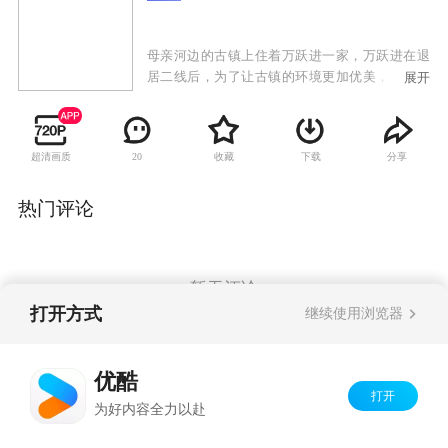
母亲河边的古镇上住着万跃进一家，万跃进在退
居二线后，为了让古镇的环境更加优美，承担起
展开
了县里下达的垃圾清洁工作，把比较轻松的植树
造林工作留给了年轻的书记马彦芳。万跃进勇于
面对各种困难，与书记马彦芳成功完成了县里“植
超清画质
收藏
下载
分享
20
树造林，清洁垃圾，保护母亲河，建设新农村”的
任务。古镇的环境经过大家的不懈努力，山更
绿、天更蓝、水更清。万家也在这一年喜事连
热门评论
连，儿子大婚、女儿出嫁，过着幸福的生活。
暂无评论
打开方式
继续使用浏览器
Copyright©
2026
优酷 youku.com
版权所有
优酷
京ICP备06050721号-1
打开
为好内容全力以赴