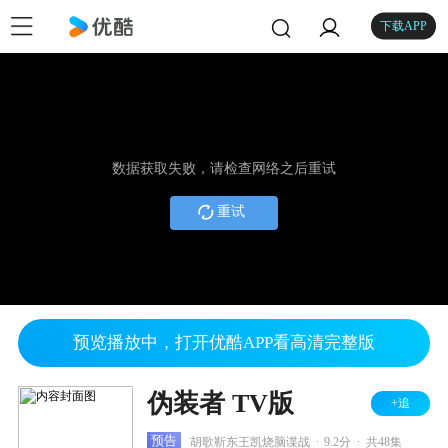
下载APP
数据获取失败，请检查网络之后重试
重试
预览播放中，打开优酷APP看高清完整版
伪装者 TV版
+追
.
.
预告
胡歌靳东王凯烧脑谍战
9.2分
共48集