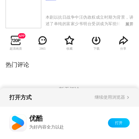
本剧以抗日战争中汪伪政权成立时期为背景，讲
述了单纯的富家少爷明台受训成为军统特工，后
展开
被发展为中共地下党，与身兼双重间谍身份的兄
长明楼并肩对抗76号特工总部，共同完成潜伏任
务的故事，展现隐秘战线上你中有我、我中有你
超清画质
收藏
下载
分享
2865
的较量。汪伪政权成立时期，富家少爷明台赴港
大读书的途中，被军统高官王天风看中并绑架至
军统训练班，经过艰苦特训，成为一名优秀的军
热门评论
统特工。之后明台前往上海展开一系列秘密活
动。在粉碎计划中，明台与中共地下党成员程锦
云联手，成功爆破汪伪政府运送日军高官的专
列，二人在战斗中产生了感情。之后，明台暗杀
暂无评论
汪伪高官，刺杀日本间谍，屡立奇功。然而明台
打开方式
继续使用浏览器
在一次次行动中，对国民党发国难财的举措渐渐
心灰意冷，程锦云发展他成为一名中共地下党潜
Copyright©
2026
优酷 youku.com
版权所有
伏工作者。为了获得前方战场的最终胜利，明台
优酷
京ICP备06050721号-1
与身份复杂的兄长明楼兄弟同心，启动丧钟敲响
打开
为好内容全力以赴
行动，成功用虚假情报迷惑了日军，为抗战最终
胜利赢得了转机。