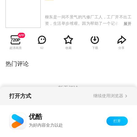
柳东是一间不景气的汽修厂工人，工厂开不出工
资，生活举步维艰。因为帮助了一个记者让自己
展开
在报上变成了身患绝症的服刑人员；想买报纸却
使报贩葬身车轮造成自己极度内疚；帮财务去领
全厂职工的工资不慎遗失；追求报贩遗孀洪雨被
超清画质
收藏
下载
分享
62
拒绝；自己工作的汽车修理厂倒闭；做小买卖被
骗入不敷出；出租房屋引来了麻烦的女房客张小
云。生活虽然惨淡，但柳东依旧乐观，处处帮助
热门评论
比他更弱小更不幸的人：他在生活极其困难的条
件下收养了流浪儿鱼儿；照料洪雨的儿子小蜂；
试图帮助远在国外的弟弟。人间自有真情，好心
终有好报。所有被柳东帮助过的人一起伸出援助
暂无评论
之手，帮助柳东找到了一份清洁工的稳定工作，
打开方式
继续使用浏览器
并促使他和张小云走到一起，有情人终成眷属。
Copyright©
2026
优酷 youku.com
版权所有
优酷
京ICP备06050721号-1
打开
为好内容全力以赴