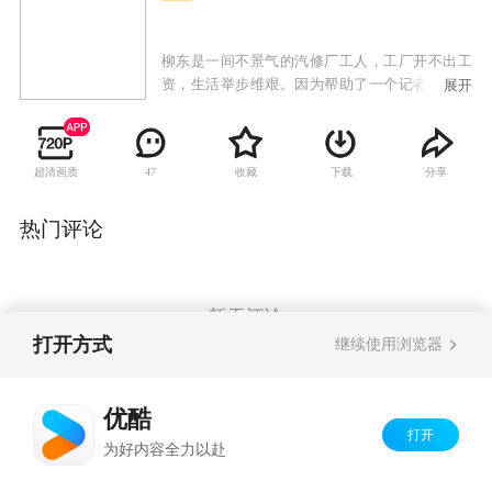
柳东是一间不景气的汽修厂工人，工厂开不出工
资，生活举步维艰。因为帮助了一个记者让自己
展开
在报上变成了身患绝症的服刑人员；想买报纸却
使报贩葬身车轮造成自己极度内疚；帮财务去领
全厂职工的工资不慎遗失；追求报贩遗孀洪雨被
超清画质
收藏
下载
分享
47
拒绝；自己工作的汽车修理厂倒闭；做小买卖被
骗入不敷出；出租房屋引来了麻烦的女房客张小
云。生活虽然惨淡，但柳东依旧乐观，处处帮助
热门评论
比他更弱小更不幸的人：他在生活极其困难的条
件下收养了流浪儿鱼儿；照料洪雨的儿子小蜂；
试图帮助远在国外的弟弟。人间自有真情，好心
终有好报。所有被柳东帮助过的人一起伸出援助
暂无评论
之手，帮助柳东找到了一份清洁工的稳定工作，
打开方式
继续使用浏览器
并促使他和张小云走到一起，有情人终成眷属。
Copyright©
2026
优酷 youku.com
版权所有
优酷
京ICP备06050721号-1
打开
为好内容全力以赴