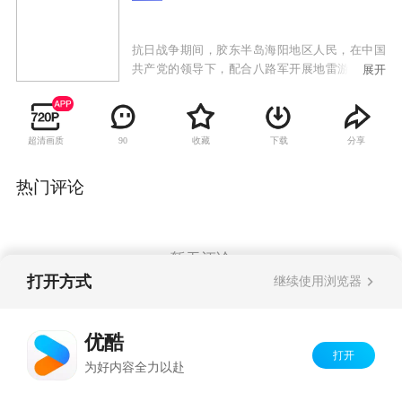
抗日战争期间，胶东半岛海阳地区人民，在中国
共产党的领导下，配合八路军开展地雷游击战，
展开
在山区、在公路、在海上、在日军据点内外，神
出鬼没袭击日伪军。民兵游击队员赵化龙，善于
仿制、改造各种地雷，成为远近闻名的爆炸大
超清画质
收藏
下载
分享
90
王。他手下更有一批让敌人闻风丧胆的战斗骨
干，善使土炮的老义和团团员、泼辣能干的女民
兵二丫、猎户出身的神枪手三炮……烽火岁月
热门评论
里，赵化龙先后与三位出身不同、性格迥异的女
性产生了感情纠葛，纯真的友情与爱情交织，烽
火硝烟中浪漫与牺牲共存。
暂无评论
打开方式
继续使用浏览器
Copyright©
2026
优酷 youku.com
版权所有
优酷
京ICP备06050721号-1
打开
为好内容全力以赴