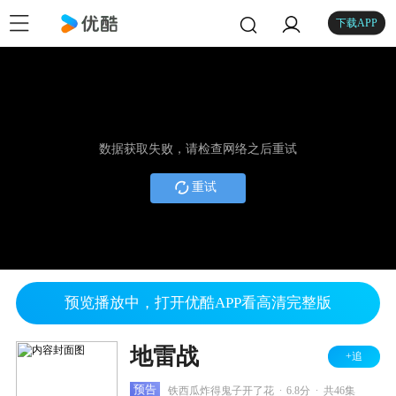
下载APP
数据获取失败，请检查网络之后重试
重试
预览播放中，打开优酷APP看高清完整版
地雷战
+追
.
.
预告
铁西瓜炸得鬼子开了花
6.8分
共46集