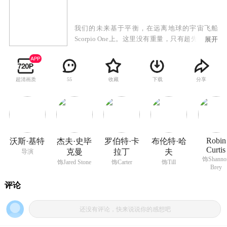
我们的未来基于平衡，在远离地球的宇宙飞船
Scorpio One上。这里没有重量，只有超先进的电
展开
脑技术和十分优秀的科学家。然而，正是这样一
群优秀的人员，全部都死于一次神秘的氧气事情
中。刚从伊拉克沙漠抢险回来的Jared Stone（杰夫
超清画质
收藏
下载
分享
55
·史毕克曼 饰）驾驶宇宙穿梭机进入宇宙航道去寻
找这只神秘的飞船。他们现在接到这样的任务：
以最快的速度找到这只飞船，不能再让一个人死
在这只飞船上。同时他们也开始对这只飞船进行
特别调查。就这样，一场为保护地球资源的大战
开始了，而赢者将会主宰地球的能源，败者将葬
Robin
沃斯·基特
杰夫·史毕
罗伯特·卡
布伦特·哈
身于这个荒凉的宇宙中……
Curtis
克曼
拉丁
夫
导演
饰Shanno
饰Jared Stone
饰Carter
饰Till
Brey