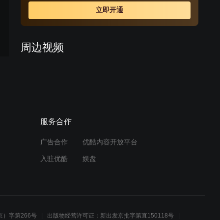
霍震西。期间经营不善的松竹斋濒临破产，幸亏新掌柜庄
立即开通
虎臣大力革新，松竹斋改号松鹤斋，才得以起死回生。成
年的张幼林尽管对秋月有情，却终依母命，娶米店千金何
佳碧为妻。时光荏苒，下一代掌柜王仁山继续苦心经营松
周边视频
鹤斋，百年老店见证了一段血泪斑斑的中国近代史。
多年谜团终于揭开，当年卫
东然在不知情的情况下害了
燕阳春一家
01:48
服务合作
张学良和蒋介石不和，当众
辞职却被拒绝，下属连忙回
避
广告合作
优酷内容开放平台
01:05
入驻优酷
娱盘
《少帅》08集预告片
预告
02:13
）字第266号
出版物经营许可证：新出发京批字第直150118号