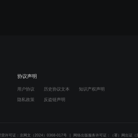
协议声明
用户协议
历史协议文本
知识产权声明
隐私政策
反盗链声明
营许可证：京网文（2024）0368-017号
网络出版服务许可证：（署）网出证（京