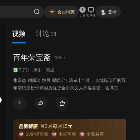
会员特惠
登录
历史
客户端
视频
讨论
18
百年荣宝斋
简介
7.7分
历史
商战
张嘉益 刘佩琦 姚晨 郑晓宁 | 清咸丰年间，京城琉璃厂的百
年南纸店松竹斋因质优货全而为文人墨客喜爱，名满京
门。1860 年的第二次鸦片战争中，松竹斋掌柜以古墨为郑
元培将军止血疗伤、救其性命。郑将军以怀素和尚的《西
陵圣母帖》和宋徽宗赵佶的《柳鹆图》为谢。第二代掌柜
张山林沉溺玩乐，连带侄儿张幼林也无心读书。郑家后人
秋月沦落风尘，得刑部杨宪基大人搭救来到京城，终与张
首3月每月15元
家相认。张幼林因打人入狱，却因祸得福结识了西北刀客