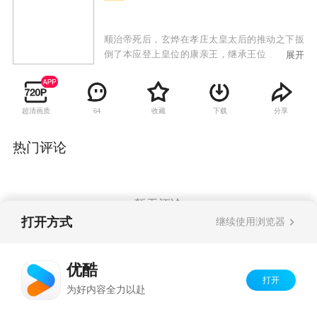
顺治帝死后，玄烨在孝庄太皇太后的推动之下扳
倒了本应登上皇位的康亲王，继承王位，改元康
展开
熙。之后，一部分满臣不满康熙推行的满汉一家
政策，企图趁其根基未稳之时生事，掀起了文字
狱，谋划了天算案。 陆建和汤若望是康熙的
超清画质
收藏
下载
分享
64
旧相识，两人受到案件牵 连，危在旦夕。为了保
护朋友，康熙愤起舌战群臣，在此过程中，磨炼
了心志，从懵懂而又青涩的太子，成长为了手握
热门评论
天下大权运筹帷幄的君王。索尼死后，鳌拜开始
将贪婪的爪牙伸向王位，他手握兵权虎视眈眈，
直接威胁到了康熙的安危……
暂无评论
打开方式
继续使用浏览器
Copyright©
2026
优酷 youku.com
版权所有
优酷
京ICP备06050721号-1
打开
为好内容全力以赴