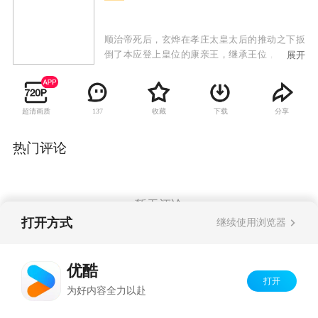
顺治帝死后，玄烨在孝庄太皇太后的推动之下扳
倒了本应登上皇位的康亲王，继承王位，改元康
展开
熙。之后，一部分满臣不满康熙推行的满汉一家
政策，企图趁其根基未稳之时生事，掀起了文字
狱，谋划了天算案。 陆建和汤若望是康熙的
超清画质
收藏
下载
分享
137
旧相识，两人受到案件牵 连，危在旦夕。为了保
护朋友，康熙愤起舌战群臣，在此过程中，磨炼
了心志，从懵懂而又青涩的太子，成长为了手握
热门评论
天下大权运筹帷幄的君王。索尼死后，鳌拜开始
将贪婪的爪牙伸向王位，他手握兵权虎视眈眈，
直接威胁到了康熙的安危……
暂无评论
打开方式
继续使用浏览器
Copyright©
2026
优酷 youku.com
版权所有
优酷
京ICP备06050721号-1
打开
为好内容全力以赴