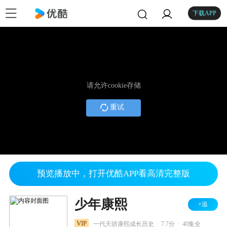
下载APP
请允许cookie存储
重试
预览播放中，打开优酷APP看高清完整版
少年康熙
+追
.
.
VIP
一代天骄康熙成长历史
7.7分
40集全