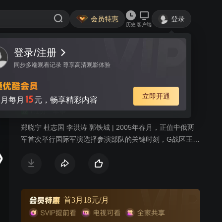
会员特惠
登录
历史
客户端
登录/注册
视频
讨论
57
同步多端观看记录 尊享高清观影体验
和平使命
简介
立即开通
15
月每月
元，畅享精彩内容
7.1分
军事
郑晓宁 杜志国 李洪涛 郭铁城 | 2005年春月，正值中俄两
军首次举行国际军演选择参演部队的关键时刻，G战区王牌
部队铁军师正在接受鹰山实兵检验性演习。演习中铁军师
兵败鹰山，暴露了八大问题。新任师长龙汉生带领铁军师
全体官兵面对现实，克服重重困难，积极应对现代战争、
思索未来战争，加紧训练，迅速由机械化作战向信息化作
战部队转变，最终争取到了2005年中俄联合军事演习的光
首3月18元/月
荣任务。为了这次演习，全军上下全力以赴，演习区域的