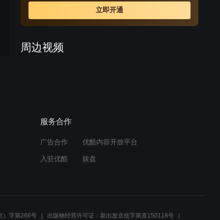
地方政府倾力配合，地方百姓不惜牺牲自己的利益，终于
立即开通
顺利完成了清障。最终中俄两国的海陆空三军在恶劣的气
候条件下出色地完成了演习任务，表达了中国人民追求和
平的美好愿望，向世界人民展示了我们捍卫和平的能力和
周边视频
信念。
首长回乡探亲，偶遇一农村
大爷，不料竟是老班长
01:46
服务合作
连队执行紧急任务，不料遭
到愣头青阻拦《和平使命》
广告合作
优酷内容开放平台
03:25
入驻优酷
娱盘
军区首长下乡视察，竟遇到
失散四十年的老班长！
02:26
）字第266号
出版物经营许可证：新出发京批字第直150118号