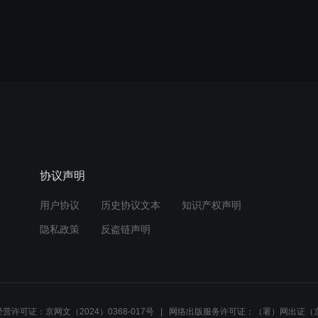
协议声明
用户协议
历史协议文本
知识产权声明
隐私政策
反盗链声明
营许可证：京网文（2024）0368-017号
网络出版服务许可证：（署）网出证（京