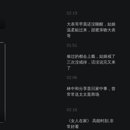
02:19
大表哥早晨还没睡醒，姑娘
温柔贴过来，甜蜜亲吻大表
哥
01:51
偷过的都会上瘾，姑娘戒了
三次没戒掉，话没说完又来
了
02:06
林中和分享昔日家中事，曾
常常送太太逛商场
02:16
《女人在家》 高能时刻,非
常好看