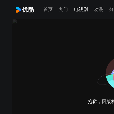
首页
九门
电视剧
动漫
分
抱歉，因版