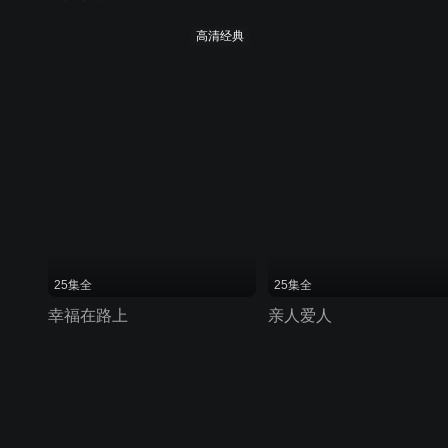
高清经典
25集全
25集全
幸福在路上
亲人爱人