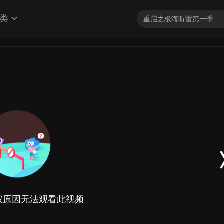
类
权原因无法观看此视频