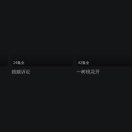
24集全
42集全
婚姻诉讼
一树桃花开