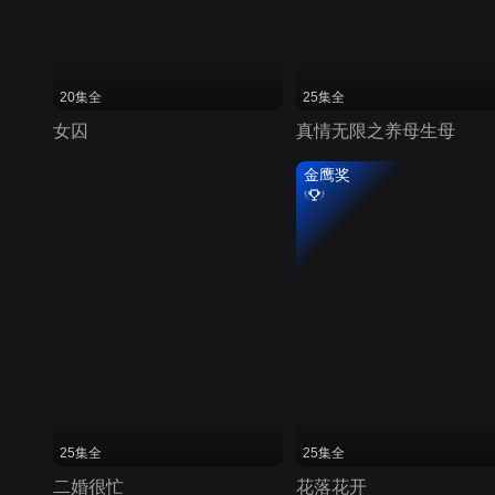
20集全
25集全
女囚
真情无限之养母生母
金鹰奖
25集全
25集全
二婚很忙
花落花开