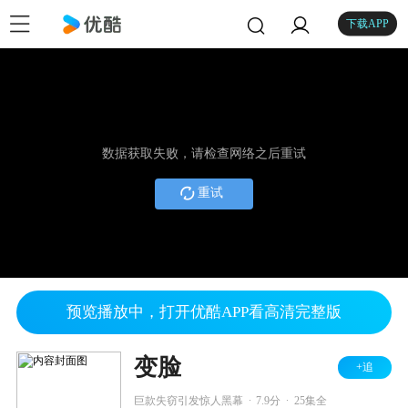
下载APP
数据获取失败，请检查网络之后重试
重试
预览播放中，打开优酷APP看高清完整版
变脸
+追
.
.
巨款失窃引发惊人黑幕
7.9分
25集全