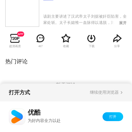
该剧主要讲述了汉武帝太子刘据被奸臣陷害，全
家处斩。太子长媳惟一血脉得以逃脱，刘询改名
展开
病己，从此流浪江湖。最终，在忠臣及爱人的帮
助之下，终于得报家仇并一登大统的一段传奇故
事。
超清画质
收藏
下载
分享
467
热门评论
暂无评论
打开方式
继续使用浏览器
Copyright©
2026
优酷 youku.com
版权所有
优酷
京ICP备06050721号-1
打开
为好内容全力以赴