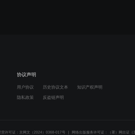
协议声明
用户协议
历史协议文本
知识产权声明
隐私政策
反盗链声明
营许可证：京网文（2024）0368-017号
网络出版服务许可证：（署）网出证（京