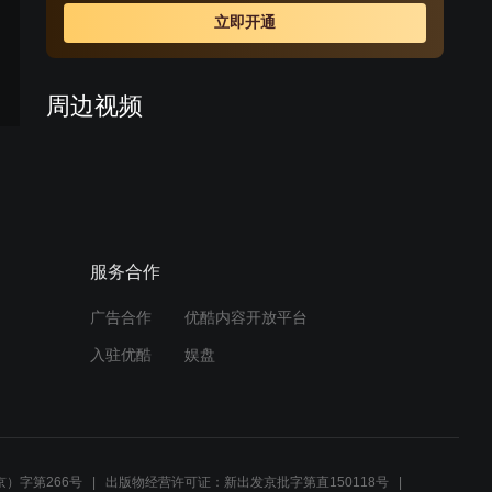
立即开通
周边视频
当初真的被她一身的芭比粉
美到了，可惜结局太不满意
了！
01:41
服务合作
童年女神，当年她一身芭比
粉装扮真的美到我了！
广告合作
优酷内容开放平台
00:24
入驻优酷
娱盘
一首歌唱碎10亿人的心，真
夫妻却演舔狗，这部剧有多
离谱？
04:33
）字第266号
出版物经营许可证：新出发京批字第直150118号