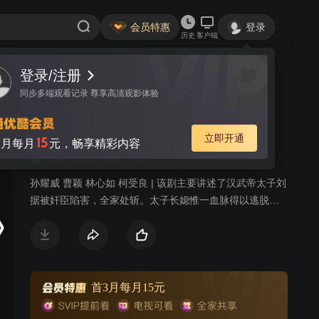
会员特惠
登录
历史
客户端
登录/注册
视频
讨论
641
同步多端观看记录 尊享高清观影体验
乌龙闯情关
简介
立即开通
15
月每月
元，畅享精彩内容
7.4分
爱情
古装
喜剧
孙耀威 曹颖 林心如 柯受良 | 该剧主要讲述了汉武帝太子刘
据被奸臣陷害，全家处斩。太子长媳惟一血脉得以逃脱，
刘询改名病己，从此流浪江湖。最终，在忠臣及爱人的帮
助之下，终于得报家仇并一登大统的一段传奇故事。
首3月每月15元