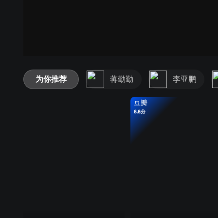
为你推荐
蒋勤勤
李亚鹏
豆瓣
8.8分