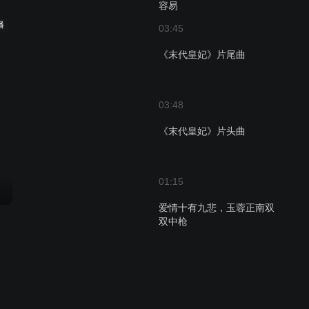
容易
播
03:45
《末代皇妃》片尾曲
03:48
《末代皇妃》片头曲
01:15
爱情十有九悲，玉蓉正南双
双中枪
01:25
金玉蓉的百变衣柜，快来学
穿搭