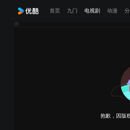
首页
九门
电视剧
动漫
分
抱歉，因版