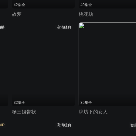
42集全
40集全
故梦
桃花劫
独播
高清经典
32集全
35集全
杨三姐告状
牌坊下的女人
VIP
高清经典
独