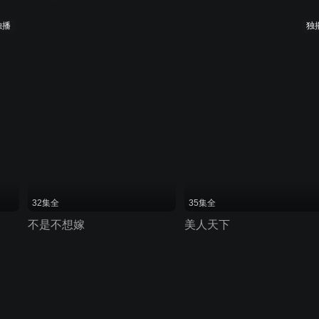
独播
独
32集全
35集全
不是不想嫁
美人天下