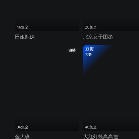
46集全
20集全
田姐辣妹
北京女子图鉴
豆瓣
独播
7.7分
36集全
46集全
金大班
大红灯笼高高挂