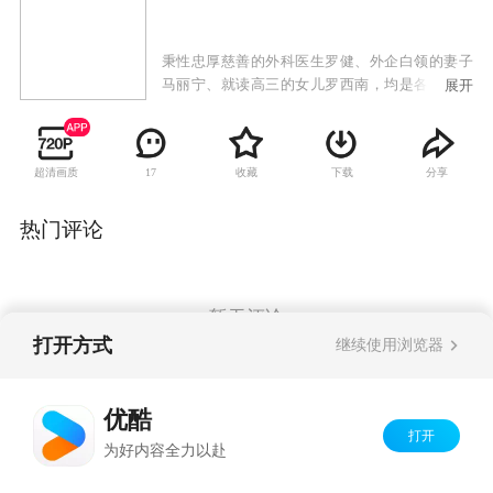
秉性忠厚慈善的外科医生罗健、外企白领的妻子
马丽宁、就读高三的女儿罗西南，均是各自领域
展开
内的佼佼者，但他们的家庭生活却长久以来隐患
多多。当具有考验意义的事件降临之后，这个家
庭最终分崩离析，匆匆以离婚收场。
超清画质
收藏
下载
分享
17
热门评论
暂无评论
打开方式
继续使用浏览器
Copyright©
2026
优酷 youku.com
版权所有
优酷
京ICP备06050721号-1
打开
为好内容全力以赴