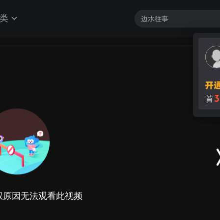
类
3
首
权原因无法观看此视频