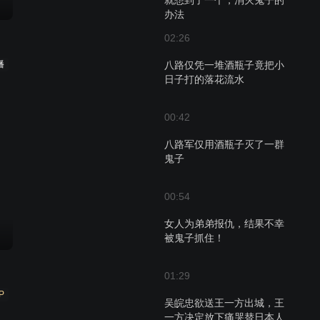
就想到了一个，消灭鬼子的
办法
02:26
播
八路仅凭一堆酒瓶子竟把小
日子打的落花流水
00:42
八路军仅用酒瓶子灭了一群
鬼子
00:54
女人为弟弟报仇，结果不幸
被鬼子抓住！
01:29
P
吴皖忠欲送王一方出城，王
一方决定放下痛哭替日本人