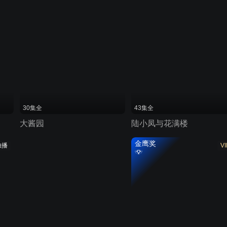
30集全
43集全
大酱园
陆小凤与花满楼
金鹰奖
独播
VI