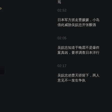
骂
P
02:52
日本军方抓走曹媛媛，小岛
借此威胁吴皖忠开张酿酒
02:05
吴皖忠知道于晚霜不是爆炸
案真凶，要求调查日本洋行
02:17
吴皖忠劝曹天骄留下，两人
意见不一发生争执
02:22
各商户不愿部队进城惹怒曹
媛媛，曹天骄欲带军撤回省