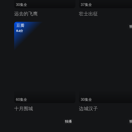
30集全
37集全
远去的飞鹰
壮士出征
豆瓣
8.6分
60集全
30集全
十月围城
边城汉子
独播