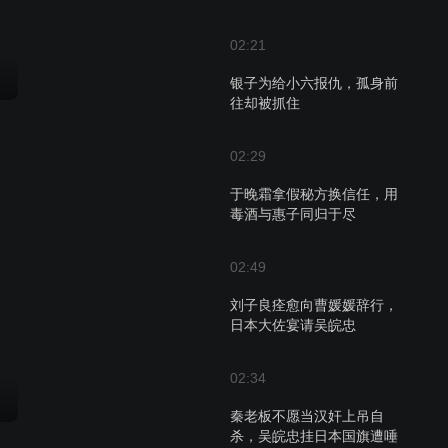
02:21
银子为给小六报仇，孤身前
往却被抓住
02:29
于晚霜拿假秘方换信任，用
毒酒与惠子同归于尽
02:49
刘子良痊愈向曹媛媛辞行，
日本大佐宴请吴皖忠
02:34
秦老板不愿当汉奸上吊自
杀，吴皖忠挂日本国旗遭唾