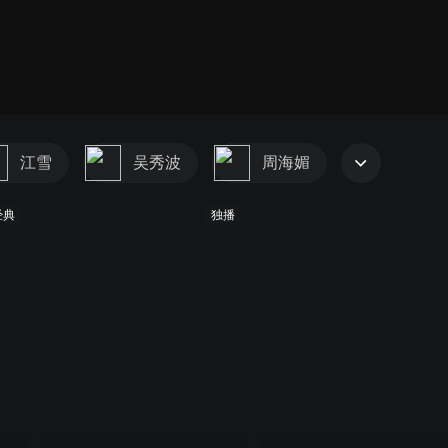
江雪
吴秀波
周海媚
经典
独播