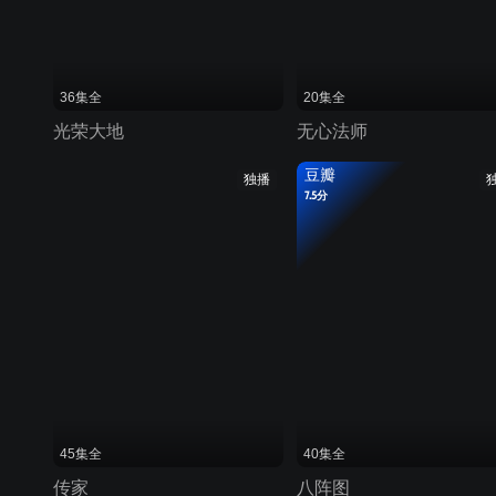
36集全
20集全
光荣大地
无心法师
豆瓣
独播
7.5分
45集全
40集全
传家
八阵图