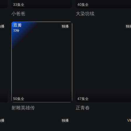
33集全
40集全
小爸爸
大染坊续
豆瓣
独播
独播
独
7.7分
50集全
47集全
射雕英雄传
正青春
独播
独播
VI