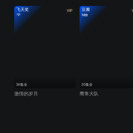
飞天奖
豆瓣
VIP
7.0分
36集全
20集全
激情的岁月
鹰隼大队