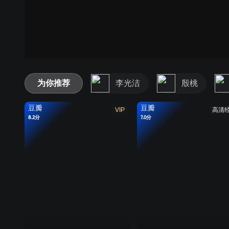
为你推荐
李光洁
殷桃
豆瓣
豆瓣
VIP
高清
8.2分
7.0分