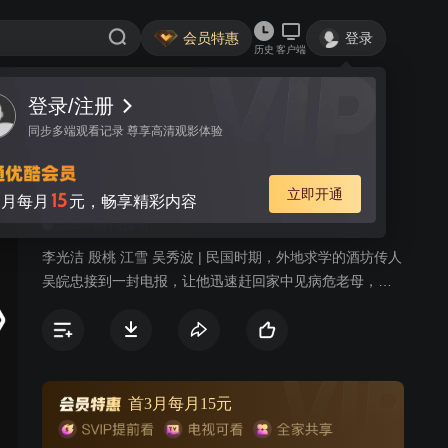
会员特惠
登录
历史
客户端
登录/注册
视频
讨论
10
同步多端观看记录 尊享高清观影体验
大道通天
简介
立即开通
15
月每月
元，畅享精彩内容
399
时代传奇
李光洁 殷桃 江雪 吴秀波 | 民国时期，外地求学的酒坊传人
吴皖忠接到一封电报，让他迅速赶回家中见病危老母，回
到家之后，他才发现这是父亲的一个阴谋，想让他和王家
女子结婚，取得药酒“红粉佳人”的配方。“红粉佳人”佳酿重
新出世也是吴皖忠自己的想法，但他不屑于此种亵渎爱情
的行为，为此他离开家，到省城从小工做起，力图证明光
明大道也能实现心中理想。就这样，在挫折和磨难当中，
首3月每月15元
吴皖忠终于成功。日本人侵略中国，为了坚守民族的信