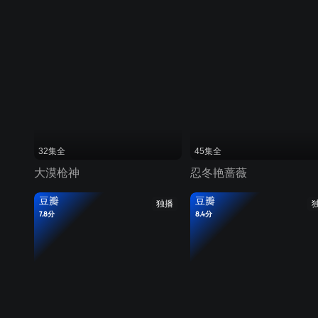
32集全
45集全
大漠枪神
忍冬艳蔷薇
豆瓣
豆瓣
独播
7.8分
8.4分