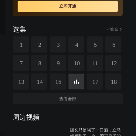
念，为了家、国、天下，吴皖忠把“红粉佳人”美酒变毒药，
立即开通
让这些刽子手在幻梦中走向灭亡。
选集
28集全
1
2
3
4
5
6
7
8
9
10
11
12
13
14
15
17
18
查看全部
周边视频
团长只是喝了一口酒，立马