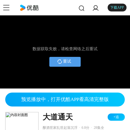
下载APP
数据获取失败，请检查网络之后重试
重试
预览播放中，打开优酷APP看高清完整版
大道通天
+追
.
.
酿酒世家乱世起落沉浮
6.8分
28集全