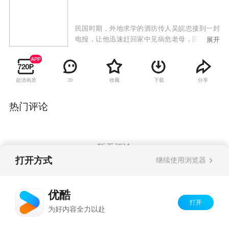
民国时期，外地求学的酒坊传人吴皖忠接到一封
电报，让他迅速赶回家中见病危老母，回到家之
展开
后，他才发现这是父亲的一个阴谋，想让他和王
家女子结婚，取得药酒“红粉佳人”的配方。“红粉
佳人”佳酿重新出世也是吴皖忠自己的想法，但他
超清画质
收藏
下载
分享
20
不屑于此种亵渎爱情的行为，为此他离开家，到
省城从小工做起，力图证明光明大道也能实现心
中理想。就这样，在挫折和磨难当中，吴皖忠终
热门评论
于成功。日本人侵略中国，为了坚守民族的信
念，为了家、国、天下，吴皖忠把“红粉佳人”美
酒变毒药，让这些刽子手在幻梦中走向灭亡。
暂无评论
打开方式
继续使用浏览器
Copyright©
2026
优酷 youku.com
版权所有
优酷
京ICP备06050721号-1
打开
为好内容全力以赴