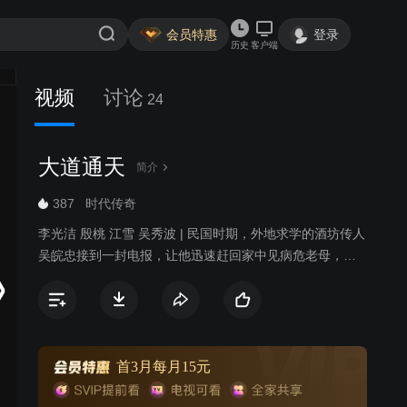
会员特惠
登录
历史
客户端
视频
讨论
24
大道通天
简介
387
时代传奇
李光洁 殷桃 江雪 吴秀波 | 民国时期，外地求学的酒坊传人
吴皖忠接到一封电报，让他迅速赶回家中见病危老母，回
到家之后，他才发现这是父亲的一个阴谋，想让他和王家
女子结婚，取得药酒“红粉佳人”的配方。“红粉佳人”佳酿重
新出世也是吴皖忠自己的想法，但他不屑于此种亵渎爱情
的行为，为此他离开家，到省城从小工做起，力图证明光
明大道也能实现心中理想。就这样，在挫折和磨难当中，
首3月每月15元
吴皖忠终于成功。日本人侵略中国，为了坚守民族的信