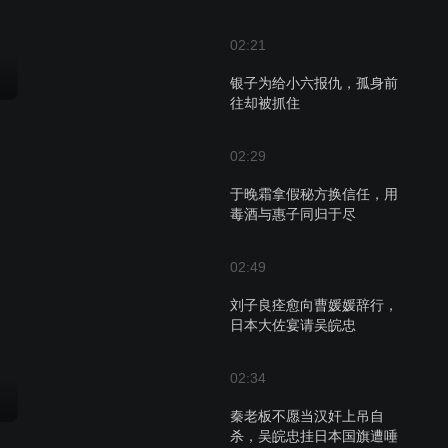
02:21
银子为给小六报仇，孤身前
往却被抓住
02:29
于晚霜拿假秘方换信任，用
毒酒与惠子同归于尽
02:49
刘子良痊愈向曹媛媛辞行，
日本大佐宴请吴皖忠
02:34
秦老板不愿当汉奸上吊自
杀，吴皖忠挂日本国旗遭唾