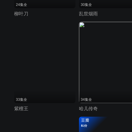
24集全
30集全
柳叶刀
乱世烟雨
33集全
34集全
紫檀王
哈儿传奇
豆瓣
8.1分