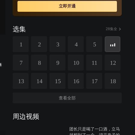
念，为了家、国、天下，吴皖忠把“红粉佳人”美酒变毒药，
立即开通
让这些刽子手在幻梦中走向灭亡。
选集
28集全
1
2
3
4
5
7
8
9
10
11
12
播
13
14
15
16
17
18
查看全部
周边视频
团长只是喝了一口酒，立马