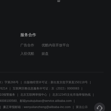
骂
02:52
日本军方抓走曹媛媛，小岛
借此威胁吴皖忠开张酿酒
服务合作
02:05
广告合作
优酷内容开放平台
吴皖忠知道于晚霜不是爆炸
案真凶，要求调查日本洋行
入驻优酷
娱盘
02:17
吴皖忠劝曹天骄留下，两人
意见不一发生争执
）字第266号
出版物经营许可证：新出发京批字第直150118号
6214
互联网宗教信息服务许可证：京（2022）0000083
02:22
10报警服务
北京互联网举报中心
北京12345文化市场举报热线
00580、邮箱youkujubao@service.alibaba.com
各商户不愿部队进城惹怒曹
媛媛，曹天骄欲带军撤回省
廉正举报邮箱：wenyulianzheng@alibaba-inc.com
算法公示