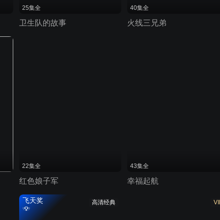
25集全
40集全
卫生队的故事
火线三兄弟
22集全
43集全
红色娘子军
幸福起航
飞天奖
高清经典
VI