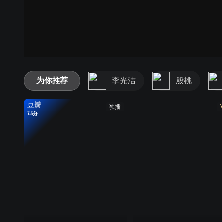
为你推荐
李光洁
殷桃
豆瓣
独播
7.5分