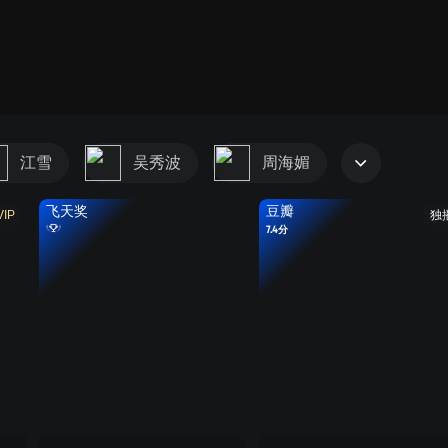
江雪
吴秀波
周海媚
飞天奖
豆瓣
VIP
独
7.4分