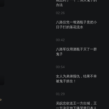
就想到了一个，消灭鬼子的
办法
02:26
八路仅凭一堆酒瓶子竟把小
日子打的落花流水
00:42
八路军仅用酒瓶子灭了一群
鬼子
00:54
女人为弟弟报仇，结果不幸
被鬼子抓住！
01:29
P
吴皖忠欲送王一方出城，王
一方决定放下痛哭替日本人