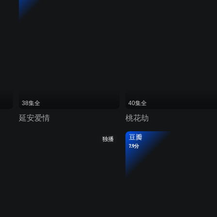
38集全
40集全
延安爱情
桃花劫
豆瓣
独播
7.9分