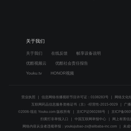
关于我们
关于我们
在线反馈
帧享设备说明
优酷视频云
优酷社会责任报告
Youku.tv
HONOR视频
营业执照
信息网络传播视听节目许可证：0108283号
网络文化经
互联网药品信息服务资格证书（京）-经营性-2015-0029
广播
©2006-现在 Youku.com 版权所有
京ICP证060288号
京ICP备060
扫黄打非举报入口
中国互联网举报中心
网上有害信
网络内容从业者违规举报：youkujubao-zx@alibaba-inc.com
未成年