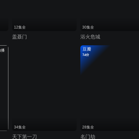
12集全
30集全
盖聂门
浴火危城
豆瓣
独播
7.6分
34集全
28集全
天下第一刀
名门劫