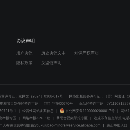
协议声明
用户协议
历史协议文本
知识产权声明
隐私政策
反盗链声明
营许可证：京网文（2024）0368-017号
网络出版服务许可证：（署）网出证（京
电视节目制作经营许可证：（京）字第00670号
食品经营许可证：JY1110812297
50721号-1
经营性网站备案信息
京公网安备11000002000017号
网络1
息举报专区
网络举报APP下载
暴恐音视频举报专区
违规不良信息举报:电话40081
人有害信息举报邮箱:youkujubao-minors@service.alibaba.com
廉正举报入口