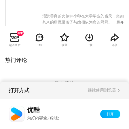
活泼善良的女孩钟小印在大学毕业的当天，突如
其来的病魔侵袭了与她相依为命的妈妈。钟小印
展开
急匆匆赶到医院，在慌乱中不小心踩到了蓝冬
晨，因为没有听到钟小印的道歉，自负傲慢的蓝
冬晨要她给他擦鞋，很有个性的小印却把擦鞋的
超清画质
收藏
下载
分享
113
一块钱扔给蓝冬晨后离去。妈妈昂贵的医药费使
钟小印陷入困境，绝望中她向新任的院长求助，
才发现院长就是刚和他发生冲突的蓝冬晨。蓝父
热门评论
是这家医院的董事长，蓝冬晨是拥有数亿家产的
富家子弟，虽然表面冷酷霸道，但内心颇为善
良，在他与钟小印相撞对视的一刻，他就莫名其
妙地喜欢上了她。
暂无评论
打开方式
继续使用浏览器
Copyright©
2026
优酷 youku.com
版权所有
优酷
京ICP备06050721号-1
打开
为好内容全力以赴