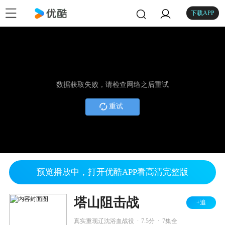
下载APP
数据获取失败，请检查网络之后重试
重试
预览播放中，打开优酷APP看高清完整版
塔山阻击战
+追
.
.
真实重现辽沈浴血战役
7.5分
7集全