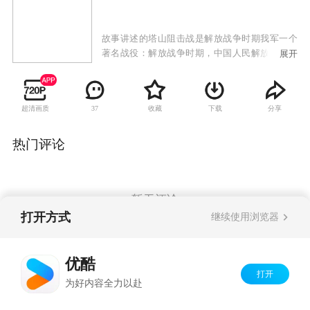
故事讲述的塔山阻击战是解放战争时期我军一个
著名战役：解放战争时期，中国人民解放军东北
展开
野战军第4、11纵队等部在辽沈战役中，为保障主
力夺取锦州，于辽宁省锦州西南塔山地区对增援
锦州的国民党军，进行防御作战。塔山阻击战鏖
超清画质
收藏
下载
分享
37
战6昼夜，我军先后打退国民党军几十次集团冲
锋，共歼国民党军6000多人。塔山阻击战的胜利
对保障攻打锦州部队的侧后安全，夺取锦州，进
热门评论
而取得辽沈战役全胜起到了重大作用。
暂无评论
打开方式
继续使用浏览器
Copyright©
2026
优酷 youku.com
版权所有
优酷
京ICP备06050721号-1
打开
为好内容全力以赴