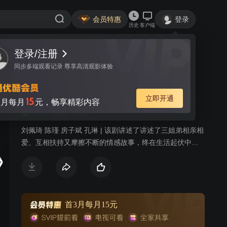
会员特惠
登录
历史
客户端
登录/注册
视频
讨论
22
同步多端观看记录 尊享高清观影体验
好好过日子
简介
立即开通
15
月每月
元，畅享精彩内容
7.2分
家庭
情感
刘佩琦 陈瑾 房子斌 孔琳 | 该剧讲述了讲述了三姐弟相亲相
爱、互相扶持又摩擦不断的情感故事，终在生活起伏中发
现生活的真谛，开始认真地好好过日子。
首3月每月15元