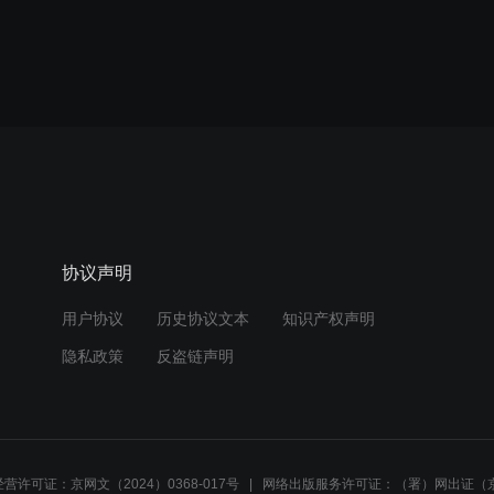
协议声明
用户协议
历史协议文本
知识产权声明
隐私政策
反盗链声明
营许可证：京网文（2024）0368-017号
网络出版服务许可证：（署）网出证（京