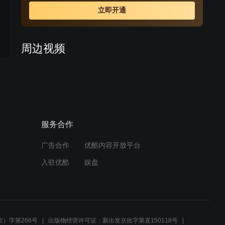
立即开通
周边视频
小女孩太八卦，打听小姨的
私事，妈妈生气打断她说话
01:04
服务合作
带着孩子偷东西？这种家长
应该打死
广告合作
优酷内容开放平台
01:06
入驻优酷
娱盘
《和妈妈一起谈恋爱》片头
曲
01:30
）字第266号
出版物经营许可证：新出发京批字第直150118号