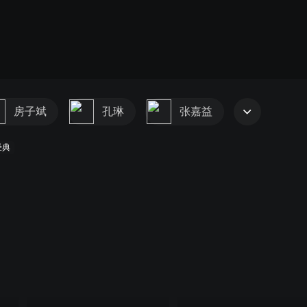
房子斌
孔琳
张嘉益
经典