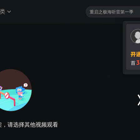
类
架，请选择其他视频观看