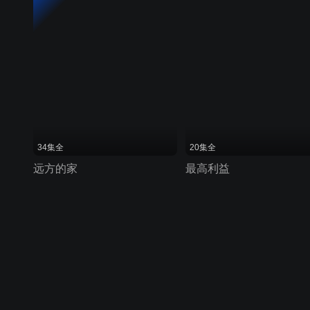
34集全
20集全
远方的家
最高利益