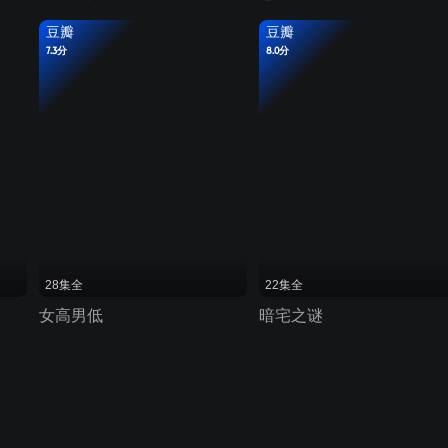
豆瓣
豆瓣
7.3分
8.0分
28集全
22集全
女高男低
暗宅之谜