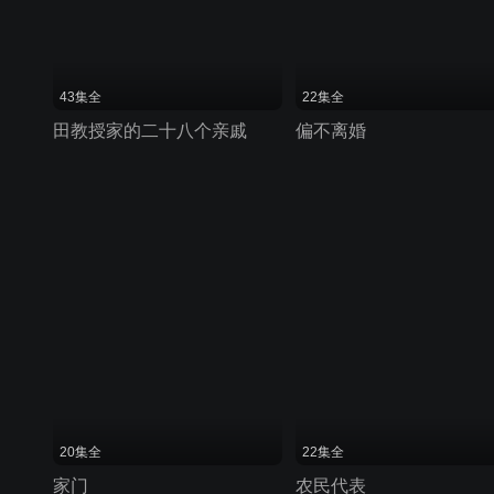
43集全
22集全
田教授家的二十八个亲戚
偏不离婚
20集全
22集全
家门
农民代表