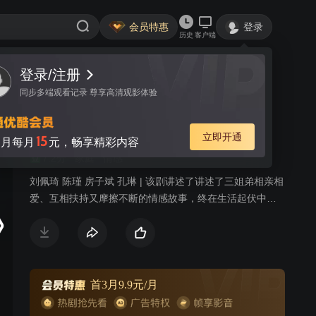
会员特惠
登录
历史
客户端
视频
讨论
9
好好过日子
简介
7.2分
家庭
情感
刘佩琦 陈瑾 房子斌 孔琳 | 该剧讲述了讲述了三姐弟相亲相
爱、互相扶持又摩擦不断的情感故事，终在生活起伏中发
现生活的真谛，开始认真地好好过日子。
首3月9.9元/月