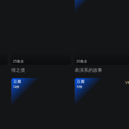
25集全
20集全
情之债
表演系的故事
豆瓣
豆瓣
VI
7.2分
7.7分