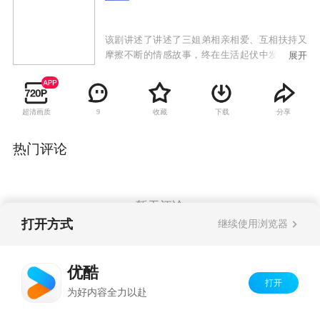
该剧讲述了讲述了三姐弟相亲相爱、互相扶持又
摩擦不断的情感故事，终在生活起伏中发现生活
展开
的真谛，开始认真地好好过日子。
超清画质
收藏
下载
分享
9
热门评论
暂无评论
打开方式
继续使用浏览器
Copyright©
2026
优酷 youku.com
版权所有
优酷
京ICP备06050721号-1
打开
为好内容全力以赴