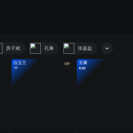
房子斌
孔琳
张嘉益
白玉兰
豆瓣
VIP
8.3分