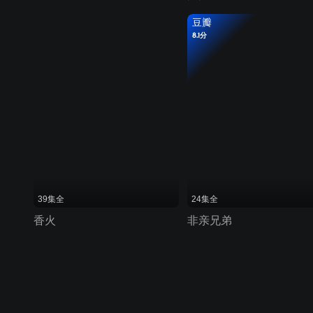
豆瓣
8.1分
39集全
24集全
香火
非亲兄弟