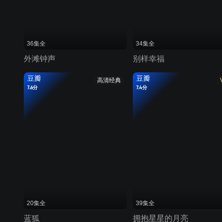
36集全
34集全
外滩钟声
别样幸福
豆瓣
豆瓣
高清经典
7.6分
7.4分
20集全
39集全
蓝狐
拥抱星星的月亮