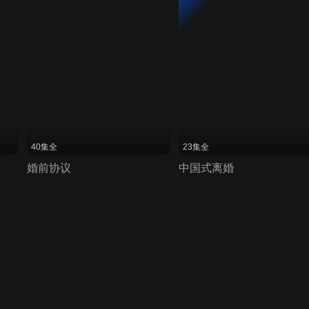
40集全
23集全
婚前协议
中国式离婚