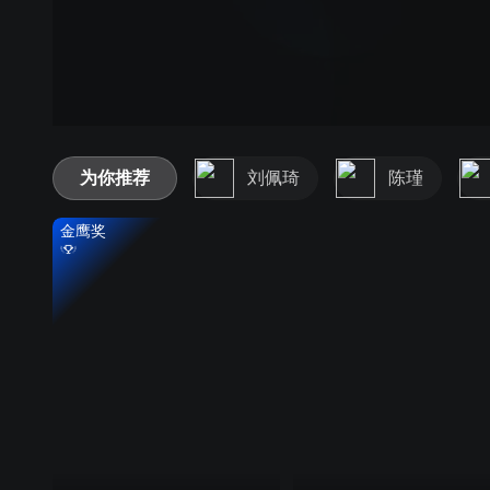
为你推荐
刘佩琦
陈瑾
金鹰奖