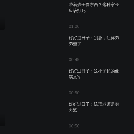
带着孩子偷东西？这种家长
应该打死
01:06
好好过日子：别急，让你弟
弟翘了
00:49
好好过日子：这小子长的像
满文军
00:50
好好过日子：陈瑾老师是实
力派
00:50