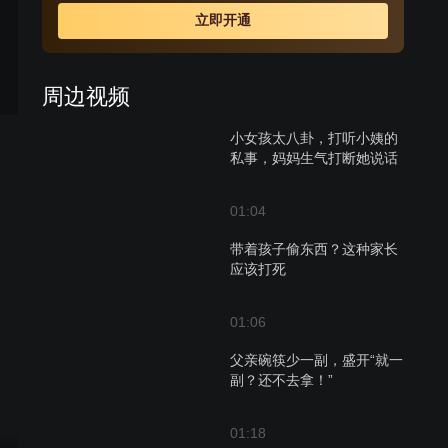
立即开通
周边视频
小女孩太八卦，打听小姨的
私事，妈妈生气打断她说话
01:04
带着孩子偷东西？这种家长
应该打死
01:06
父亲碗筷少一副，盛开“就一
副？还不去拿！”
01:18