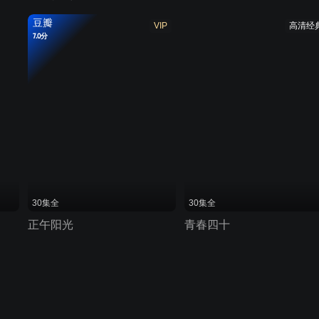
豆瓣
VIP
高清经
7.0分
30集全
30集全
正午阳光
青春四十