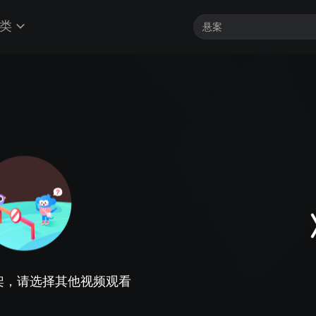
类
架，请选择其他视频观看