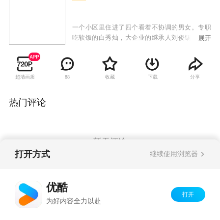
一个小区里住进了四个看着不协调的男女。专职
吃软饭的白秀灿，大企业的继承人刘俊锡，天生
展开
公主病的高慧美，以及没有眼力见儿的女秘书郑
允熙。 拥有不同的性格和职业，以及社会地
位的四个男女谱写了一段左右冲突的爱情故事。
超清画质
收藏
下载
分享
88
热门评论
暂无评论
打开方式
继续使用浏览器
Copyright©
2026
优酷 youku.com
版权所有
优酷
京ICP备06050721号-1
打开
为好内容全力以赴