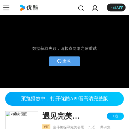
下载APP
数据获取失败，请检查网络之后重试
重试
预览播放中，打开优酷APP看高清完整版
遇见完美邻居的方法
+追
.
.
VIP
裴斗娜探寻完美邻居
7.6分
共20集