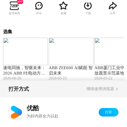
超清画质
评论
收藏
下载
分享
选集
01:00
04:24
速电同驰，智驱未来：
ABB ZEE600 AI赋能 智
ABB厦门工业中
2026 ABB FE电动方程
启未来
放愿景示范基地
2026-06-29
2026-05-25
2026-05-22
式三亚、上海双站赛开
跑
打开方式
继续使用浏览器
Copyright©
2026
优酷 youku.com
版权所有
京ICP备06050721号-1
优酷
打开
为好内容全力以赴