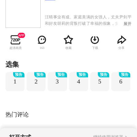
汪晴事业有成、家庭美满的女强人，丈夫尹剑平
和好友胡莉的背叛打破了幸福的假象，女儿荳荳
展开
又被查出和剑平没有血缘关系。为证明自己清
白，汪晴坚持不离婚，带着荳荳离开尹家。为了
追查真相，汪晴吃尽苦头。职场又遭人诬陷，被
超清画质
收藏
下载
分享
163
迫离职，开起餐馆，汪晴陷入困境，旧爱周凯文
施以援手，餐厅转型重新出发。胡莉怀孕，汪晴
不忍心孩子没有爸爸，遂同意与剑平离婚。剑平
选集
事业出现危机，胡莉意外流产，她又将如何度过
预告
预告
预告
预告
预告
预告
难关。
1
2
3
4
5
6
热门评论