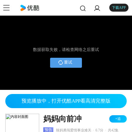
下载APP
数据获取失败，请检查网络之后重试
重试
预览播放中，打开优酷APP看高清完整版
妈妈向前冲
+追
.
.
预告
辣妈勇闯爱情事业难关
6.7分
共42集