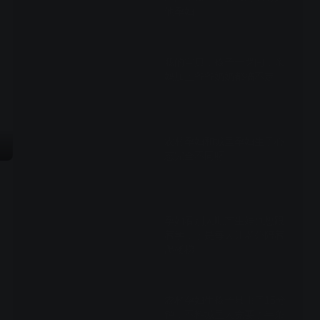
他孕妇
03:31
我的宝贝：孩子一哭闹，亲
妈加上爷爷奶奶都搞不定
04:44
农村孕妇和城里孕妇生子心
态完全不同呀
01:48
孕妇看别人顺产生娃也想跟
着学，于是每天让老公陪着
爬楼梯
01:55
农村孕妇生孩子只用了15分
钟，不料城里人竟要了半条