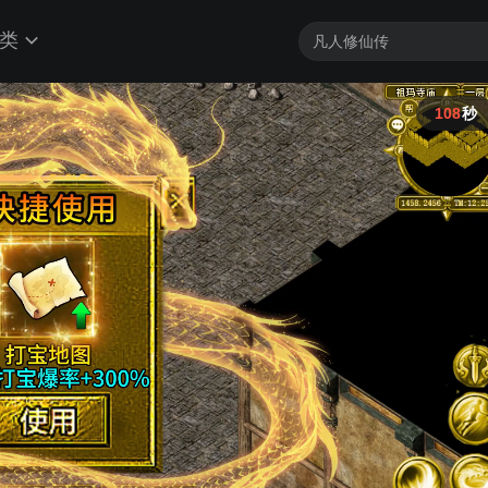
类
107
秒