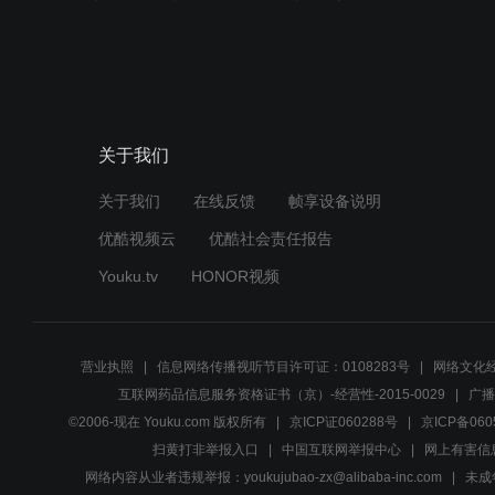
关于我们
关于我们
在线反馈
帧享设备说明
优酷视频云
优酷社会责任报告
Youku.tv
HONOR视频
营业执照
信息网络传播视听节目许可证：0108283号
网络文化经
互联网药品信息服务资格证书（京）-经营性-2015-0029
广播
©2006-现在 Youku.com 版权所有
京ICP证060288号
京ICP备060
扫黄打非举报入口
中国互联网举报中心
网上有害信
网络内容从业者违规举报：youkujubao-zx@alibaba-inc.com
未成年