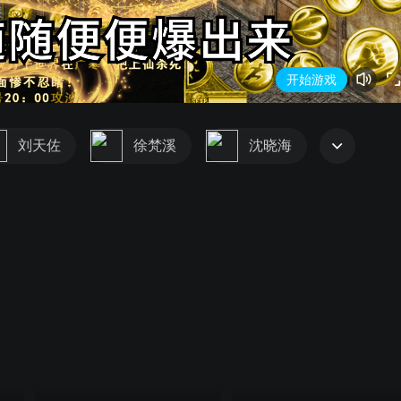
开始游戏
刘天佐
徐梵溪
沈晓海