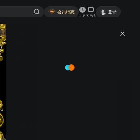
会员特惠
登录
历史
客户端
视频
讨论
1003
我的宝贝
简介
784
7.8分
都市生活
佟大为 姚笛 刘天佐 徐梵溪 | 刘若男和袁晓凡是一对女强男
弱的夫妻。时时吵吵闹闹，离婚常挂嘴边。袁晓凡的好
友，求子心切的郭伟达为了帮老婆杨琳完成歌星梦，配合
经纪公司炒作，没想到真的炒火了杨琳，而他的事业自此
一蹶不振。意外怀孕的刘若男诞下女儿，袁晓凡“不务正
业”当起了全职奶爸，夫妻的战争正式拉开帷幕。袁晓凡用
独创的科学养育法和事业萎靡的郭伟达合伙办起了日托小
首3月每月15元
班。刘若男无法接受袁晓凡的所谓“事业”，彼此都心灰意