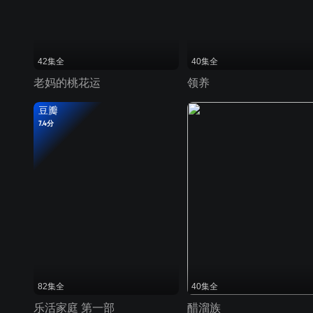
42集全
40集全
老妈的桃花运
领养
豆瓣
7.4分
82集全
40集全
乐活家庭 第一部
醋溜族