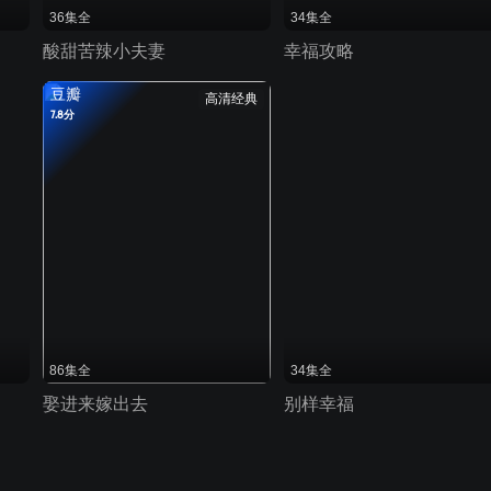
36集全
34集全
酸甜苦辣小夫妻
幸福攻略
豆瓣
高清经典
7.8分
86集全
34集全
娶进来嫁出去
别样幸福