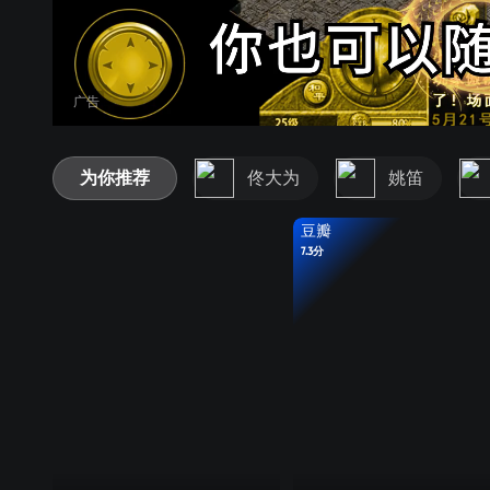
广告
为你推荐
佟大为
姚笛
豆瓣
7.3分