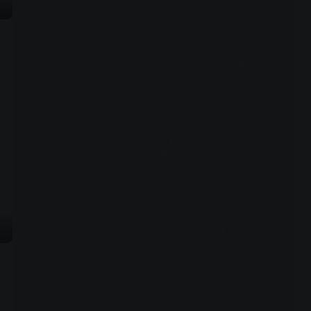
医生竟是丈母娘！
00:49
婴儿突然开口喊妈妈，奶爸
赶紧给妈妈打电话
01:58
同样都是孕妇 城里的和农村
差距这么大
02:21
我的宝贝：若男要去打胎，
丈夫将她锁家里，若男一闹
跳楼都怂了
03:27
我的宝贝：农村孕妇自己来
医院生孩子，看呆同病房其