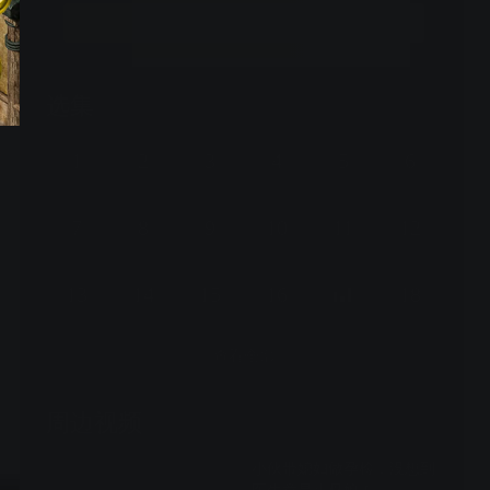
冷。老人为了阻止他们离婚办法用尽，而他们也在和父母
立即开通
的对战中终于明白：婚姻是责任，应共同维系。杨琳发现
怀孕，经历过才知道什么最该珍惜，于是最终放弃所谓“星
途”回归家庭。最终，因为孩子而找到自身价值的郭伟达和
选集
袁晓凡两个男人，都踏上了幸福的婚姻之路。
32集全
1
2
3
4
5
6
7
8
9
10
11
12
13
14
15
16
18
查看全部
周边视频
小伙带媳妇做孕检，没想到