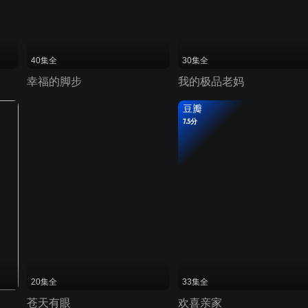
40集全
30集全
幸福的脚步
我的极品老妈
豆瓣
7.5分
20集全
33集全
苍天有眼
欢喜亲家