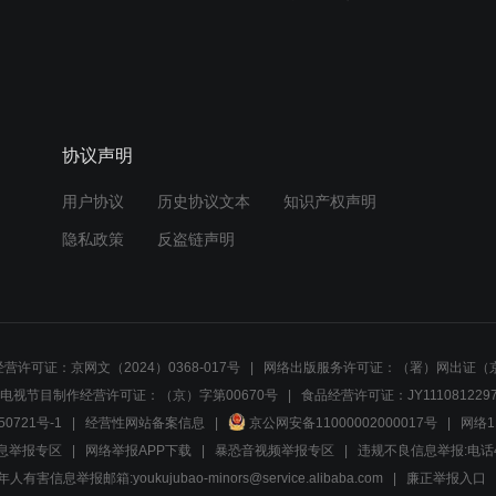
协议声明
用户协议
历史协议文本
知识产权声明
隐私政策
反盗链声明
营许可证：京网文（2024）0368-017号
网络出版服务许可证：（署）网出证（京
电视节目制作经营许可证：（京）字第00670号
食品经营许可证：JY1110812297
50721号-1
经营性网站备案信息
京公网安备11000002000017号
网络1
息举报专区
网络举报APP下载
暴恐音视频举报专区
违规不良信息举报:电话40081
人有害信息举报邮箱:youkujubao-minors@service.alibaba.com
廉正举报入口