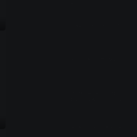
命
01:48
超级奶爸喜欢带孩子，没想
到自己开了个幼儿园
03:20
黑道大哥私下竟是超级奶爸
01:35
胖子终于等到机会和媳妇友
好交流，却被敲门声扰了兴
致
01:28
妻子刚生完孩子觉得床上有
点湿，用手一摸瞬间吓坏了