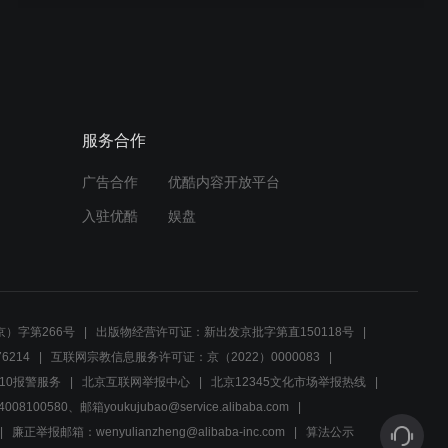
01:15
奶爸奶妈闹离婚宝贝女儿急
到说话，爸爸妈妈不离婚
服务合作
02:56
广告合作
优酷内容开放平台
老婆生娃太搞笑一边生一边
骂老公，医护人员都笑了
入驻优酷
娱盘
02:11
若男在家突然要生孩子了，
晓凡急得鸡飞狗跳的
）字第266号
出版物经营许可证：新出发京批字第直150118号
6214
互联网宗教信息服务许可证：京（2022）0000083
02:21
10报警服务
北京互联网举报中心
北京12345文化市场举报热线
00580、邮箱youkujubao@service.alibaba.com
孕妇产后大出血，吓哭手术
室外的丈夫，关键时刻丈母
廉正举报邮箱：wenyulianzheng@alibaba-inc.com
算法公示