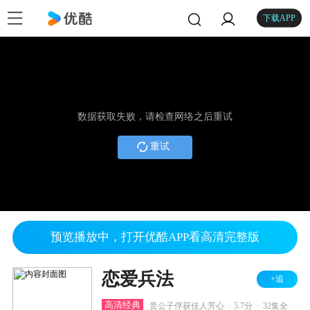
下载APP
数据获取失败，请检查网络之后重试
重试
预览播放中，打开优酷APP看高清完整版
恋爱兵法
+追
.
.
高清经典
贵公子俘获佳人芳心
5.7分
32集全