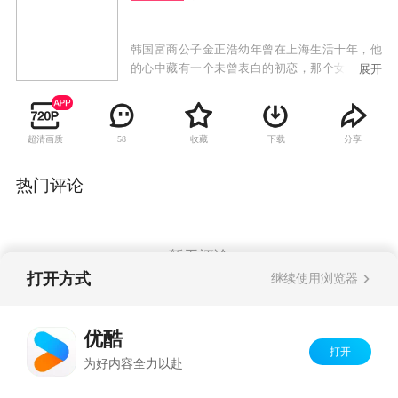
韩国富商公子金正浩幼年曾在上海生活十年，他
的心中藏有一个未曾表白的初恋，那个女孩叫欧
展开
阳明明，他借这次担任上海分部经理的机会，要
找到明明敞开心扉。当今的欧阳明明已是一颗耀
眼的未来之星，经纪人王文清对金正浩的突然出
超清画质
收藏
下载
分享
58
现表示出明显敌意，而金正浩也察觉了两人的恋
人关系。如何在竞争中取胜，金正浩求教老师亚
苏，亚苏告诉他要用《孙子兵法》中的计谋战胜
热门评论
对手，而王文清则用同样的手段应对金正浩。经
过一番折腾，金正浩发现欧阳明明已不是从前那
个心中的女神，变得飞扬跋扈，而自己的心却慢
慢与自己的服装师孙雨萱贴近。
暂无评论
打开方式
继续使用浏览器
Copyright©
2026
优酷 youku.com
版权所有
优酷
京ICP备06050721号-1
打开
为好内容全力以赴