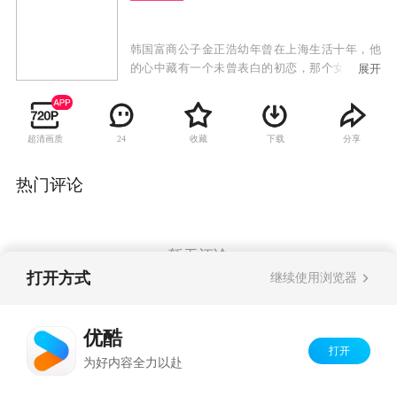
韩国富商公子金正浩幼年曾在上海生活十年，他
的心中藏有一个未曾表白的初恋，那个女孩叫欧
展开
阳明明，他借这次担任上海分部经理的机会，要
找到明明敞开心扉。当今的欧阳明明已是一颗耀
眼的未来之星，经纪人王文清对金正浩的突然出
超清画质
收藏
下载
分享
24
现表示出明显敌意，而金正浩也察觉了两人的恋
人关系。如何在竞争中取胜，金正浩求教老师亚
苏，亚苏告诉他要用《孙子兵法》中的计谋战胜
热门评论
对手，而王文清则用同样的手段应对金正浩。经
过一番折腾，金正浩发现欧阳明明已不是从前那
个心中的女神，变得飞扬跋扈，而自己的心却慢
慢与自己的服装师孙雨萱贴近。
暂无评论
打开方式
继续使用浏览器
Copyright©
2026
优酷 youku.com
版权所有
优酷
京ICP备06050721号-1
打开
为好内容全力以赴