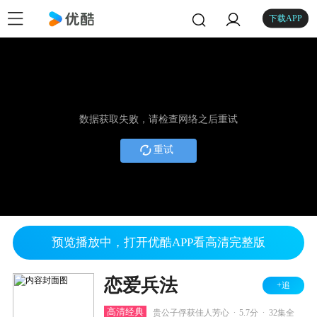
下载APP
数据获取失败，请检查网络之后重试
重试
预览播放中，打开优酷APP看高清完整版
恋爱兵法
+追
.
.
高清经典
贵公子俘获佳人芳心
5.7分
32集全