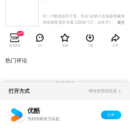
在一个黯淡的日子里，年仅5岁的小女孩晏阳被母
亲徐丽然遗弃在孤儿院的门口，从此开始了她坎
展开
坷的人生。几经辗转，晏阳被卖煎饼的吴婶收
留，但是受尽了养父和哥哥的欺负。好不容易见
到了亲生母亲，结果发现母亲已经有了自己的家
超清画质
收藏
下载
分享
305
庭。时光荏苒，晏阳已出落成亭亭玉立的大姑
娘。恋情的受阻以及家庭的原因让她前往母亲居
住的城市寻找生机，并在此邂逅了童年时曾遇到
热门评论
过的杨文榜。
暂无评论
打开方式
继续使用浏览器
Copyright©
2026
优酷 youku.com
版权所有
优酷
京ICP备06050721号-1
打开
为好内容全力以赴