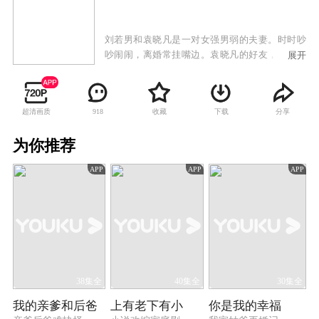
刘若男和袁晓凡是一对女强男弱的夫妻。时时吵
吵闹闹，离婚常挂嘴边。袁晓凡的好友，求子心
展开
切的郭伟达为了帮老婆杨琳完成歌星梦，配合经
纪公司炒作，没想到真的炒火了杨琳，而他的事
业自此一蹶不振。意外怀孕的刘若男诞下女儿，
超清画质
收藏
下载
分享
918
袁晓凡“不务正业”当起了全职奶爸，夫妻的战争
正式拉开帷幕。袁晓凡用独创的科学养育法和事
为你推荐
业萎靡的郭伟达合伙办起了日托小班。刘若男无
法接受袁晓凡的所谓“事业”，彼此都心灰意冷。
APP
APP
APP
老人为了阻止他们离婚办法用尽，而他们也在和
父母的对战中终于明白：婚姻是责任，应共同维
系。杨琳发现怀孕，经历过才知道什么最该珍
惜，于是最终放弃所谓“星途”回归家庭。最终，
因为孩子而找到自身价值的郭伟达和袁晓凡两个
男人，都踏上了幸福的婚姻之路。
38集全
40集全
30集全
我的亲爹和后爸
上有老下有小
你是我的幸福