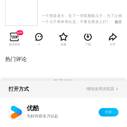
一个黑道老大，生了一对双胞胎儿子，为了让他
一个儿子将来有出息，不要在黑道上打打杀杀，
展开
就把他送给了一对夫妻，这对夫妻把他培养成了
一个警察，他们之间互相的明争暗斗。
超清画质
收藏
下载
分享
4
热门评论
暂无评论
打开方式
继续使用浏览器
Copyright©
2026
优酷 youku.com
版权所有
优酷
京ICP备06050721号-1
打开
为好内容全力以赴