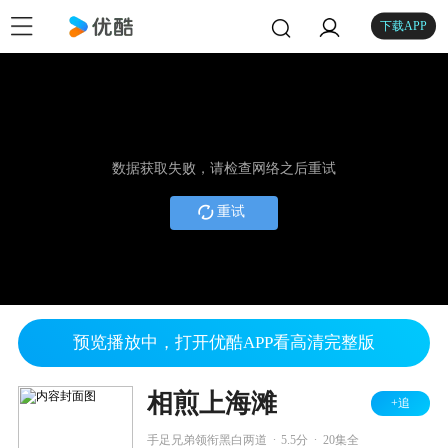
下载APP
数据获取失败，请检查网络之后重试
重试
预览播放中，打开优酷APP看高清完整版
相煎上海滩
+追
.
.
手足兄弟领衔黑白两道
5.5分
20集全