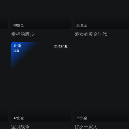
40集全
26集全
幸福的脚步
盛女的黄金时代
豆瓣
高清经典
7.3分
32集全
29集全
宝贝战争
好歹一家人