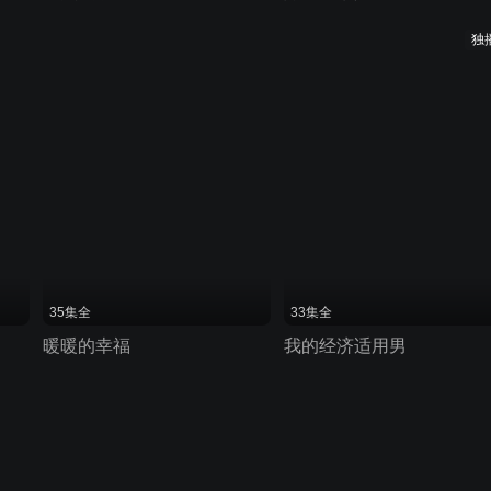
独
35集全
33集全
暖暖的幸福
我的经济适用男