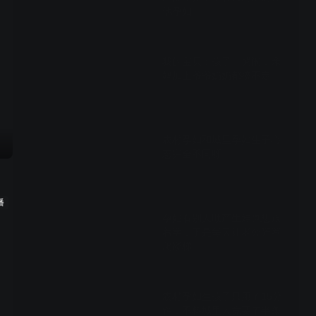
他孕妇
03:31
我的宝贝：孩子一哭闹，亲
妈加上爷爷奶奶都搞不定
04:44
农村孕妇和城里孕妇生子心
态完全不同呀
01:48
播
孕妇看别人顺产生娃也想跟
着学，于是每天让老公陪着
爬楼梯
01:55
农村孕妇生孩子只用了15分
钟，不料城里人竟要了半条