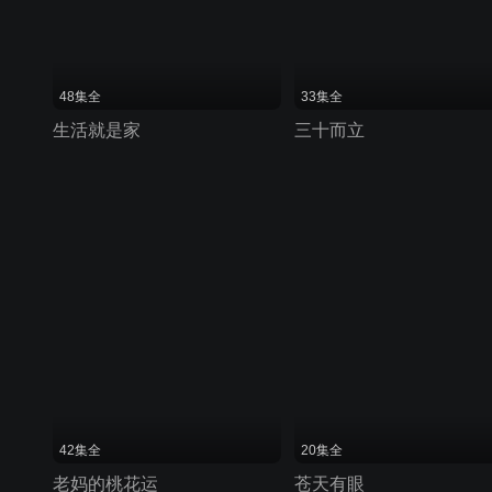
48集全
33集全
生活就是家
三十而立
42集全
20集全
老妈的桃花运
苍天有眼