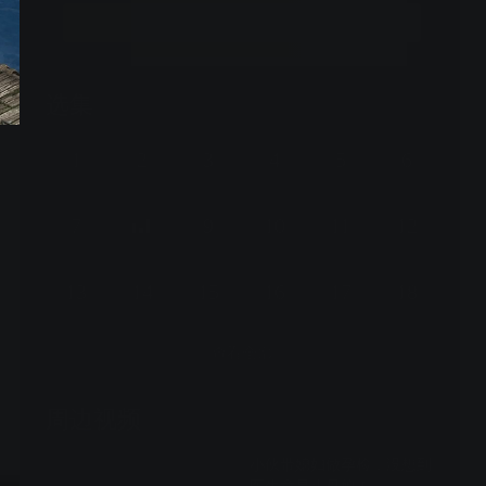
冷。老人为了阻止他们离婚办法用尽，而他们也在和父母
立即开通
的对战中终于明白：婚姻是责任，应共同维系。杨琳发现
怀孕，经历过才知道什么最该珍惜，于是最终放弃所谓“星
途”回归家庭。最终，因为孩子而找到自身价值的郭伟达和
选集
袁晓凡两个男人，都踏上了幸福的婚姻之路。
32集全
1
2
3
4
5
6
7
9
10
11
12
13
14
15
16
17
18
查看全部
周边视频
小伙带媳妇做孕检，没想到