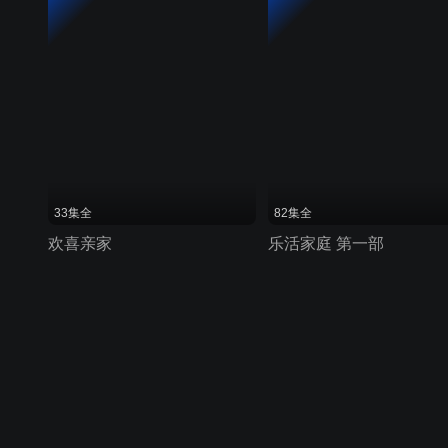
33集全
82集全
欢喜亲家
乐活家庭 第一部