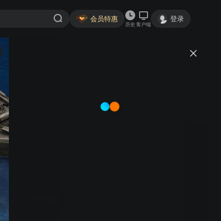
会员特惠
登录
历史
客户端
视频
讨论
795
我的宝贝
简介
801
7.8分
都市生活
佟大为 姚笛 刘天佐 徐梵溪 | 刘若男和袁晓凡是一对女强男
弱的夫妻。时时吵吵闹闹，离婚常挂嘴边。袁晓凡的好
友，求子心切的郭伟达为了帮老婆杨琳完成歌星梦，配合
经纪公司炒作，没想到真的炒火了杨琳，而他的事业自此
一蹶不振。意外怀孕的刘若男诞下女儿，袁晓凡“不务正
业”当起了全职奶爸，夫妻的战争正式拉开帷幕。袁晓凡用
独创的科学养育法和事业萎靡的郭伟达合伙办起了日托小
首3月每月15元
班。刘若男无法接受袁晓凡的所谓“事业”，彼此都心灰意