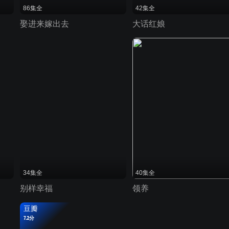
86集全
42集全
娶进来嫁出去
大话红娘
34集全
40集全
别样幸福
领养
豆瓣
7.2分