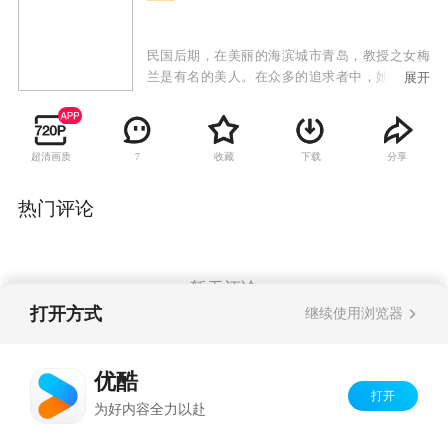
民国后期，在美丽的海滨城市青岛，教授之女梅
兰是有名的美人。在众多的追求者中，她选择了
展开
父亲的学生、医学博士赵振航。婚后振航接手了
父亲一手创办的医院，和梅兰住进了海滨别墅。
梅兰和振航育有一双儿女――雨桐和雨荷，振航
超清画质
收藏
下载
分享
7
倾力工作，梅兰相夫教子，生活平静而幸福。然
而，平静只是生活的暂时，梅兰偶然邂逅谢维西
医生，谢维西英俊的外表、健硕的身材和疯狂的
热门评论
冲动在梅兰心中很快形成了波澜。乌红莉是赵振
航扶助的学生，多年的相处让乌红莉由敬生爱，
天天梦想成为振航的女人。为了生赵振航的孩
子，文静的红莉用各种办法诱惑他。家庭、儿
暂无评论
女、情人、激情，这一切的纠葛让生活逐渐混
打开方式
继续使用浏览器
乱。
Copyright©
2026
优酷 youku.com
版权所有
优酷
京ICP备06050721号-1
打开
为好内容全力以赴