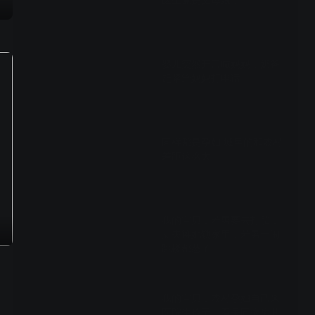
医生竟是丈母娘！
00:49
婴儿突然开口喊妈妈，奶爸
赶紧给妈妈打电话
01:58
同样都是孕妇 城里的和农村
差距这么大
02:21
我的宝贝：若男要去打胎，
丈夫将她锁家里，若男一闹
跳楼都怂了
03:27
我的宝贝：农村孕妇自己来
医院生孩子，看呆同病房其