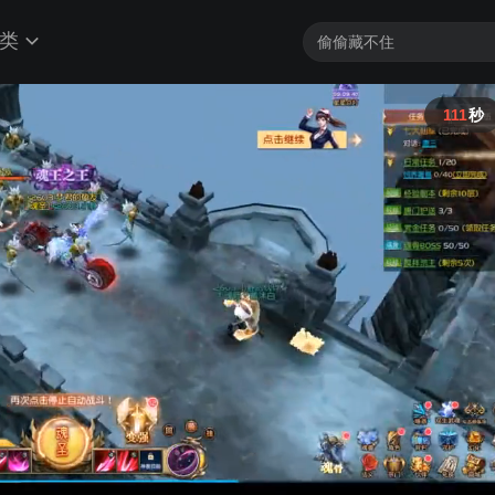
类
110
秒