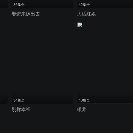
86集全
42集全
娶进来嫁出去
大话红娘
34集全
40集全
别样幸福
领养