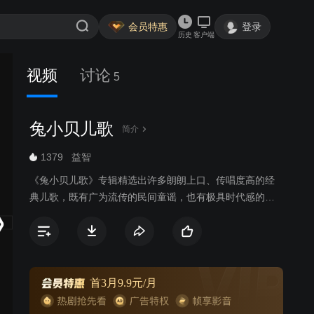
会员特惠
登录
历史
客户端
视频
讨论
5
兔小贝儿歌
简介
1379
益智
《兔小贝儿歌》专辑精选出许多朗朗上口、传唱度高的经
典儿歌，既有广为流传的民间童谣，也有极具时代感的原
创歌曲，以兔小贝、兔小美等可爱的卡通形象，通过小歌
手们童稚的嗓音为大家带来全新的儿歌世界。《兔小贝儿
歌》专辑符合当代审美、时代潮流的高品质儿歌动画，韵
律轻快活泼的曲调，生动有趣易跟唱的歌词，欢唱出少年
儿童健康向上的精神风貌，让儿童感受到欢乐的音乐氛
首3月9.9元/月
围，还能从歌曲中学习语言，培养美感，启发益智，增长