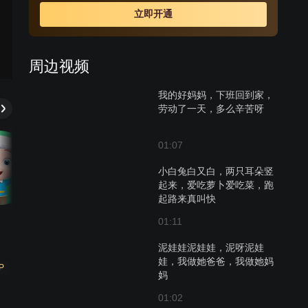
见识。
立即开通
周边视频
我的好妈妈，下班回到家，
劳动了一天，多么辛苦呀
01:07
小白兔白又白，两只耳朵竖
起来，爱吃萝卜爱吃菜，跑
起路来真叫快
01:11
泥娃娃泥娃娃，泥呀泥娃
娃，我做她爸爸，我做她妈
P
妈
01:02