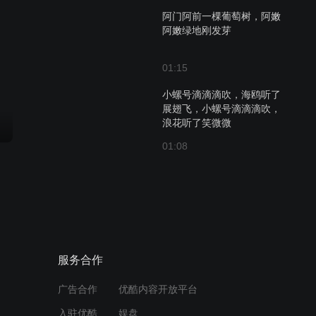
阿门阿前一棵葡萄树，阿嫩
阿嫩绿地刚发芽
01:15
小螺号滴滴滴吹，海鸥听了
展翅飞，小螺号滴滴滴吹，
浪花听了笑微微
01:08
小燕子，穿花衣，年年春天
来这里
01:23
夜夜想起妈妈的话，闪闪的
服务合作
泪光鲁冰花
广告合作
优酷内容开放平台
01:22
入驻优酷
娱盘