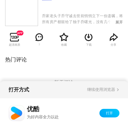
乔家老头子乔守诚去世前悄悄立下一份遗嘱，将
所有房产都留给了独子乔曙光，没有几个女儿的
展开
份儿。老伴郭宝银无奈之下只能顺从，但为了维
护家庭和睦、为了几个非亲女儿着想，她一直没
让这份遗嘱公开。随着老宅即将拆迁的喜讯传
超清画质
收藏
下载
分享
7
来，几个子女各有打算，都想通过房子来解决各
家的燃眉之急。郭宝银本想公平合理的分配，却
为那一纸未公开的遗嘱犯难。久未谋面的老叔乔
热门评论
守信突然出现并用计想骗取房产，一家人齐心合
力揭穿了老叔的骗局，但面对老叔的举动曙光不
得不提前将遗嘱公布。一时间姐姐、姐夫们即震
惊又气愤，郭宝银也被推到了风口浪尖。在郭宝
暂无评论
银的劝说下，曙光想放弃遗嘱但却遭到儿媳尤小
打开方式
继续使用浏览器
惠的强烈反对，甚至以离婚相要挟，同时乔家的
第三代人也卷入到矛盾当中。但郭宝银始终不肯
Copyright©
2026
优酷 youku.com
版权所有
放弃，最终所有的矛盾和危机都被亲情一一化
优酷
京ICP备06050721号-1
解。
打开
为好内容全力以赴