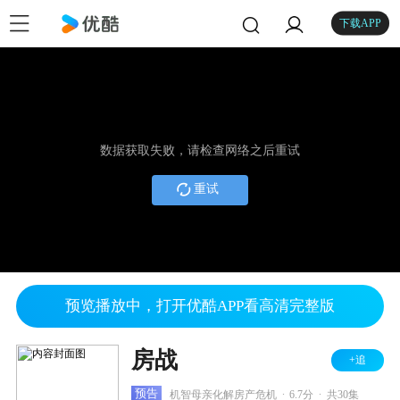
下载APP
数据获取失败，请检查网络之后重试
重试
预览播放中，打开优酷APP看高清完整版
房战
+追
.
.
预告
机智母亲化解房产危机
6.7分
共30集