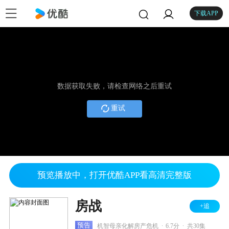
下载APP
数据获取失败，请检查网络之后重试
重试
预览播放中，打开优酷APP看高清完整版
房战
+追
.
.
预告
机智母亲化解房产危机
6.7分
共30集