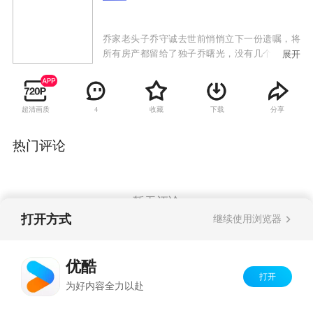
乔家老头子乔守诚去世前悄悄立下一份遗嘱，将
所有房产都留给了独子乔曙光，没有几个女儿的
展开
份儿。老伴郭宝银无奈之下只能顺从，但为了维
护家庭和睦、为了几个非亲女儿着想，她一直没
让这份遗嘱公开。随着老宅即将拆迁的喜讯传
超清画质
收藏
下载
分享
4
来，几个子女各有打算，都想通过房子来解决各
家的燃眉之急。郭宝银本想公平合理的分配，却
为那一纸未公开的遗嘱犯难。久未谋面的老叔乔
热门评论
守信突然出现并用计想骗取房产，一家人齐心合
力揭穿了老叔的骗局，但面对老叔的举动曙光不
得不提前将遗嘱公布。一时间姐姐、姐夫们即震
惊又气愤，郭宝银也被推到了风口浪尖。在郭宝
暂无评论
银的劝说下，曙光想放弃遗嘱但却遭到儿媳尤小
打开方式
继续使用浏览器
惠的强烈反对，甚至以离婚相要挟，同时乔家的
第三代人也卷入到矛盾当中。但郭宝银始终不肯
Copyright©
2026
优酷 youku.com
版权所有
放弃，最终所有的矛盾和危机都被亲情一一化
优酷
京ICP备06050721号-1
解。
打开
为好内容全力以赴