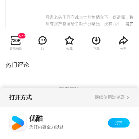
乔家老头子乔守诚去世前悄悄立下一份遗嘱，将
所有房产都留给了独子乔曙光，没有几个女儿的
展开
份儿。老伴郭宝银无奈之下只能顺从，但为了维
护家庭和睦、为了几个非亲女儿着想，她一直没
让这份遗嘱公开。随着老宅即将拆迁的喜讯传
超清画质
收藏
下载
分享
51
来，几个子女各有打算，都想通过房子来解决各
家的燃眉之急。郭宝银本想公平合理的分配，却
为那一纸未公开的遗嘱犯难。久未谋面的老叔乔
热门评论
守信突然出现并用计想骗取房产，一家人齐心合
力揭穿了老叔的骗局，但面对老叔的举动曙光不
得不提前将遗嘱公布。一时间姐姐、姐夫们即震
惊又气愤，郭宝银也被推到了风口浪尖。在郭宝
暂无评论
银的劝说下，曙光想放弃遗嘱但却遭到儿媳尤小
打开方式
继续使用浏览器
惠的强烈反对，甚至以离婚相要挟，同时乔家的
第三代人也卷入到矛盾当中。但郭宝银始终不肯
Copyright©
2026
优酷 youku.com
版权所有
放弃，最终所有的矛盾和危机都被亲情一一化
优酷
京ICP备06050721号-1
解。
打开
为好内容全力以赴