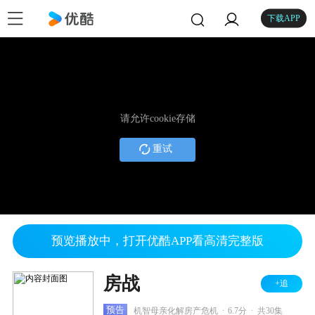
下载APP
请允许cookie存储
重试
预览播放中，打开优酷APP看高清完整版
房战
+追
.
.
预告
机智母亲化解房产危机
6.7分
共30集