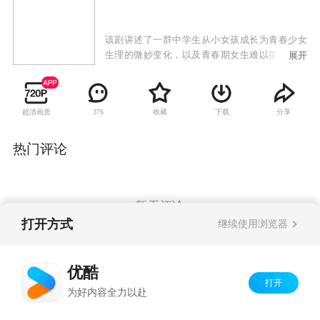
该剧讲述了一群中学生从小女孩成长为青春少女
生理的微妙变化，以及青春期女生难以揣测的内
展开
心世界。
超清画质
收藏
下载
分享
376
热门评论
暂无评论
打开方式
继续使用浏览器
Copyright©
2026
优酷 youku.com
版权所有
优酷
京ICP备06050721号-1
打开
为好内容全力以赴