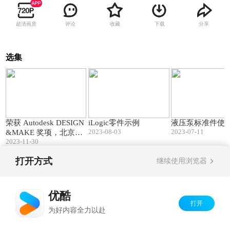
超清画质
评论
收藏
下载
分享
选集
01:06
01:04
荣获 Autodesk DESIGN
iLogic零件示例
液压泵标准件使
2023-08-03
2023-07-11
&MAKE 奖项，北京艺
2023-11-30
术中心树立中国智能建
造新标杆
打开方式
继续使用浏览器
Copyright©
2026
优酷 youku.com
版权所有
京ICP备06050721号-1
优酷
打开
为好内容全力以赴