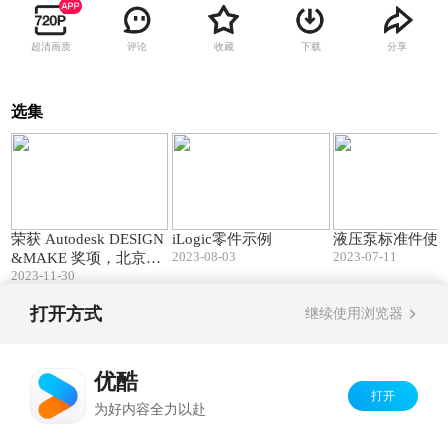
超清画质
评论
收藏
下载
分享
选集
01:06
01:04
荣获 Autodesk DESIGN
iLogic零件示例
液压泵标准件使
2023-08-03
2023-07-11
&MAKE 奖项，北京艺
2023-11-30
术中心树立中国智能建
造新标杆
打开方式
继续使用浏览器
Copyright©
2026
优酷 youku.com
版权所有
京ICP备06050721号-1
优酷
打开
为好内容全力以赴