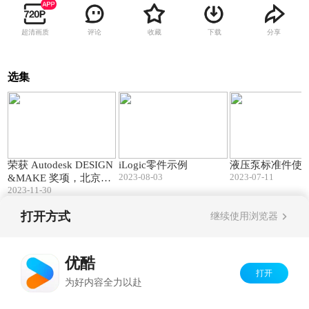
超清画质
评论
收藏
下载
分享
选集
01:06
01:04
荣获 Autodesk DESIGN
iLogic零件示例
液压泵标准件使
2023-08-03
2023-07-11
&MAKE 奖项，北京艺
2023-11-30
术中心树立中国智能建
造新标杆
打开方式
继续使用浏览器
Copyright©
2026
优酷 youku.com
版权所有
京ICP备06050721号-1
优酷
打开
为好内容全力以赴